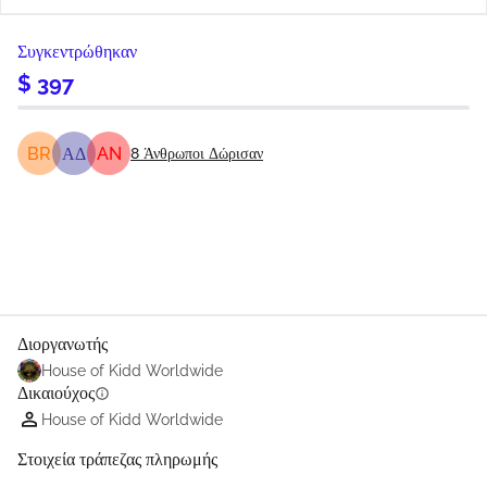
Συγκεντρώθηκαν
$ 397
BR
ΑΔ
AN
8
Άνθρωποι Δώρισαν
Κοινοποίηση
Δωρεά
Διοργανωτής
House of Kidd Worldwide
Δικαιούχος
info
House of Kidd Worldwide
Στοιχεία τράπεζας πληρωμής