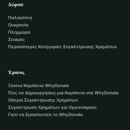
Δώρισε
και τις μελλοντικές γενιές. Βοηθήστε μας να κάνουμε τους 
στόχους μας πραγματικότητα υποσχόμενοι την υποστήριξή 
Παλαιστίνη
σας.Για οποιαδήποτε άλλη λεπτομέρεια παρακαλώ 
Ουκρανία
επικοινωνήστε: - thekiddsociety@gmail.com
Πλημμύρα
Σεισμός
Περισσότερες Κατηγορίες Συγκέντρωσης Χρημάτων
Έρανος
Ξεκίνα Καμπάνια WhyDonate
Πώς να Δημιουργήσεις μια Καμπάνια στο WhyDonate
Οδηγοί Συγκέντρωσης Χρημάτων
Συγκέντρωση Χρημάτων για Οργανισμούς
Γιατί να Εμπιστευτείς το WhyDonate