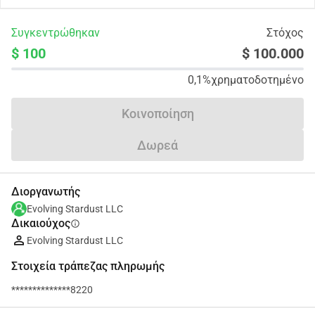
Συγκεντρώθηκαν
Στόχος
$ 100
$ 100.000
0,1%
χρηματοδοτημένο
Κοινοποίηση
Δωρεά
Διοργανωτής
Evolving Stardust LLC
Δικαιούχος
info
Evolving Stardust LLC
Στοιχεία τράπεζας πληρωμής
**************8220