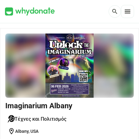
menu
search
Imaginarium Albany
Τέχνες και Πολιτισμός
location_on
Albany, USA