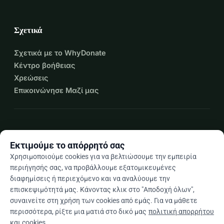
Σχετικά
Σχετικά με το WhyDonate
Κέντρο βοήθειας
Χρεώσεις
Επικοινώνησε Μαζί μας
expand_more
Περισσότεροι πόροι
Εκτιμούμε το απόρρητό σας
Χρησιμοποιούμε cookies για να βελτιώσουμε την εμπειρία
περιήγησής σας, να προβάλλουμε εξατομικευμένες
διαφημίσεις ή περιεχόμενο και να αναλύουμε την
arrow_drop_down
El
επισκεψιμότητά μας. Κάνοντας κλικ στο "Αποδοχή όλων",
συναινείτε στη χρήση των cookies από εμάς. Για να μάθετε
★★★★★
4,9 / 5 βάσει 500+ κριτικών
περισσότερα, ρίξτε μια ματιά στο δικό μας
πολιτική απορρήτου
και cookies
.