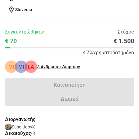
location_on
Slovenia
Συγκεντρώθηκαν
Στόχος
€ 70
€ 1.500
4,7%
χρηματοδοτημένο
MI
MI
LA
3
Άνθρωποι Δώρισαν
Κοινοποίηση
Δωρεά
Διοργανωτής
Sašo Udovič
Δικαιούχος
info