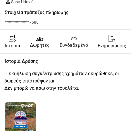
Sašo Udovič
Στοιχεία τράπεζας πληρωμής
**************7588
groups
link
Δωρητές
Συνδεδεμένο
Ιστορία
Ενημερώσεις
Ιστορία Δράσης
Η εκδήλωση συγκέντρωσης χρημάτων ακυρώθηκε, οι 
δωρεές επιστρέφονται.
Δεν μπορώ να πάω στην τουαλέτα.