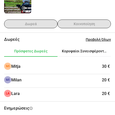
Δωρεά
Κοινοποίηση
Δωρεές
Προβολή Όλων
Πρόσφατες Δωρεές
Κορυφαίοι Συνεισφέροντες
Mitja
30 €
MI
Milan
20 €
MI
Lara
20 €
LA
Ενημερώσεις
info