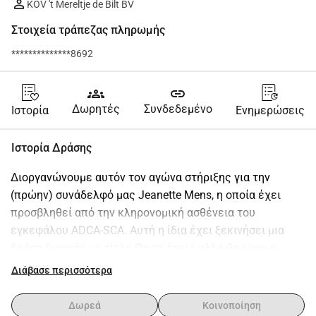
KOV 't Mereltje de Bilt BV
Στοιχεία τράπεζας πληρωμής
**************8692
groups
link
Δωρητές
Συνδεδεμένο
Ιστορία
Ενημερώσεις
Ιστορία Δράσης
Διοργανώνουμε αυτόν τον αγώνα στήριξης για την 
(πρώην) συνάδελφό μας Jeanette Mens, η οποία έχει 
προσβληθεί από την κληρονομική ασθένεια του 
εγκεφάλου ADCA-SCA. Αυτή η ίδια έχει ξεκινήσει μια 
δράση δωρεάς με τίτλο Θα το έχεις-αλλά-θα-είναι-η-
ασθένεια-του-εγκεφάλου-ADCA-SCA , την οποία θα 
Διάβασε περισσότερα
θέλαμε να στηρίξουμε. Αυτό που κανείς δεν γνωρίζει 
είναι ότι το ADCA/SCA είναι μια πολύ σπάνια ασθένεια. 
Δωρεά
Κοινοποίηση