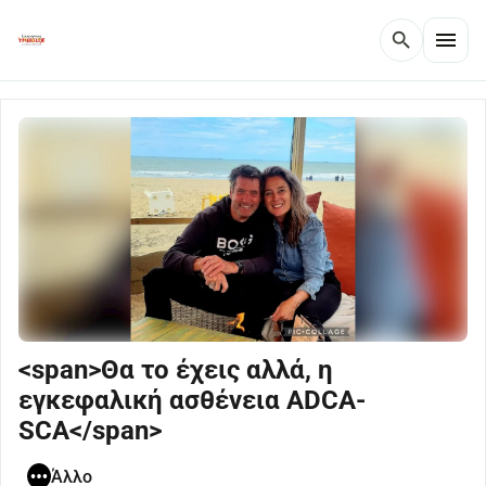
menu
search
<span>Θα το έχεις αλλά, η
εγκεφαλική ασθένεια ADCA-
SCA</span>
Άλλο