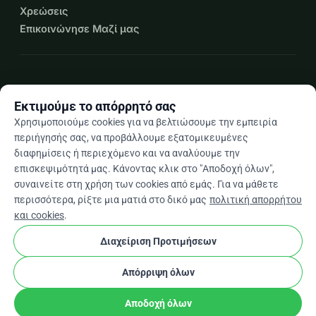
Χρεώσεις
Επικοινώνησε Μαζί μας
expand_more
Περισσότεροι πόροι
Εκτιμούμε το απόρρητό σας
Χρησιμοποιούμε cookies για να βελτιώσουμε την εμπειρία
περιήγησής σας, να προβάλλουμε εξατομικευμένες
διαφημίσεις ή περιεχόμενο και να αναλύουμε την
arrow_drop_down
El
επισκεψιμότητά μας. Κάνοντας κλικ στο "Αποδοχή όλων",
συναινείτε στη χρήση των cookies από εμάς. Για να μάθετε
★★★★★
4,9 / 5 βάσει 500+ κριτικών
περισσότερα, ρίξτε μια ματιά στο δικό μας
πολιτική απορρήτου
και cookies
.
Διαχείριση Προτιμήσεων
© 2012–2026
WhyDonate
Απόρρητο και cookies
cookie
Όροι και προϋποθέσεις
Ρυθμίσεις Cookies
Απόρριψη όλων
Κατασκευασμένο στην Ευρώπη
★
stripe
Επαληθευμένος Συνεργάτης
check
Αποδοχή όλων