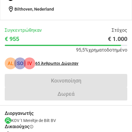
location_on
Bilthoven, Nederland
Συγκεντρώθηκαν
Στόχος
€ 955
€ 1.000
95,5%
χρηματοδοτημένο
AL
SO
IV
65
Άνθρωποι Δώρισαν
Κοινοποίηση
Δωρεά
Διοργανωτής
KOV 't Mereltje de Bilt BV
Δικαιούχος
info