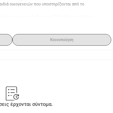
ιδιά οικογενειών που υποστηρίζονται από το 
πρόσφυγες που ήρθαν στην Ολλανδία, επειδή δεν 
ς. Αυτά τα παιδιά έχουν τώρα ανάγκη από καλή 
α τους προσφέρουμε ένα καλό και κυρίως εκπαιδευτικό 
το Vluchtelingenwerk Den Haag. Με τα χρήματα θα 
Κοινοποίηση
μματα και κιτ πρώτων βοηθειών για τις οικογένειες.
εις έρχονται σύντομα.