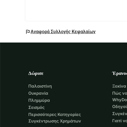
flag
Αναφορά Συλλογής Κεφαλαίων
Δώρισε
Έρανο
Παλαιστίνη
Ξεκίνα
Ουκρανία
Πώς να
WhyDo
Πλημμύρα
Οδηγοί
Σεισμός
Συγκέν
Περισσότερες Κατηγορίες
Γιατί 
Συγκέντρωσης Χρημάτων