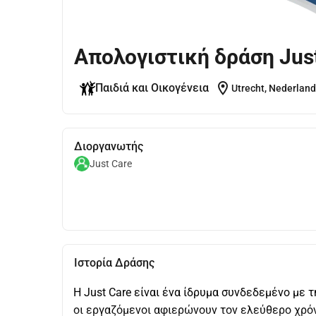
Απολογιστική δράση Just
location_on
Παιδιά και Οικογένεια
Utrecht, Nederland
Διοργανωτής
Just Care
Ιστορία Δράσης
Η Just Care είναι ένα ίδρυμα συνδεδεμένο με τ
οι εργαζόμενοι αφιερώνουν τον ελεύθερο χρό