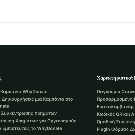
ς
Χαρακτηριστικά
 Καμπάνια WhyDonate
Παγκόσμιο Crowd
 Δημιουργήσεις μια Καμπάνια στο
Προσαρμοσμένο 
nate
Επαναλαμβανόμε
 Συγκέντρωσης Χρημάτων
Κωδικός QR και 
τρωση Χρημάτων για Οργανισμούς
Ομαδική Συγκέν
να Εμπιστευτείς το WhyDonate
Plugin Φόρμας Δ