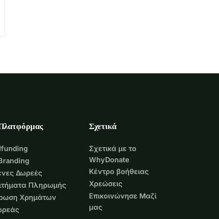
 Πλατφόρμας
Σχετικά
funding
Σχετικά με το
WhyDonate
Branding
Κέντρο βοήθειας
νες Δωρεές
Χρεώσεις
Αιτήματα Πληρωμής
Επικοινώνησε Μαζί
τρωση Χρημάτων
μας
ωρεάς