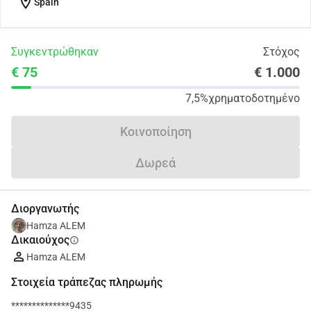
location_on
Spain
Συγκεντρώθηκαν
Στόχος
€ 75
€ 1.000
7,5%
χρηματοδοτημένο
Κοινοποίηση
Δωρεά
Διοργανωτής
Hamza ALEM
Δικαιούχος
info
Hamza ALEM
Στοιχεία τράπεζας πληρωμής
**************9435