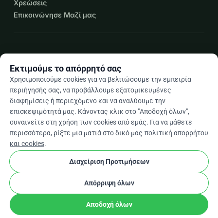
Χρεώσεις
Επικοινώνησε Μαζί μας
expand_more
Περισσότεροι πόροι
Εκτιμούμε το απόρρητό σας
Χρησιμοποιούμε cookies για να βελτιώσουμε την εμπειρία
περιήγησής σας, να προβάλλουμε εξατομικευμένες
διαφημίσεις ή περιεχόμενο και να αναλύουμε την
arrow_drop_down
El
επισκεψιμότητά μας. Κάνοντας κλικ στο "Αποδοχή όλων",
συναινείτε στη χρήση των cookies από εμάς. Για να μάθετε
★★★★★
4,9 / 5 βάσει 500+ κριτικών
περισσότερα, ρίξτε μια ματιά στο δικό μας
πολιτική απορρήτου
και cookies
.
Διαχείριση Προτιμήσεων
© 2012–2026
WhyDonate
Απόρρητο και cookies
cookie
Όροι και προϋποθέσεις
Ρυθμίσεις Cookies
Απόρριψη όλων
Κατασκευασμένο στην Ευρώπη
★
stripe
Επαληθευμένος Συνεργάτης
check
Αποδοχή όλων