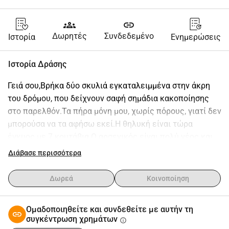
groups
link
Δωρητές
Συνδεδεμένο
Ιστορία
Ενημερώσεις
Ιστορία Δράσης
Γειά σου,Βρήκα δύο σκυλιά εγκαταλειμμένα στην άκρη 
του δρόμου, που δείχνουν σαφή σημάδια κακοποίησης 
στο παρελθόν.Τα πήρα μόνη μου, χωρίς πόρους, γιατί δεν 
μπορούσα να τα αφήσω εκεί.Η θηλυκή είναι τώρα 
έγκυος με 7 κουτάβια.Ο αρσενικός είναι πολύ νέος και 
πάσχει από σοβαρό άγχος.Θέλω να τους δώσω ασφάλεια 
Διάβασε περισσότερα
και αξιοπρέπεια, αλλά δεν έχω δουλειά και κανένα 
εισόδημα, και δεν μπορώ να αντέξω την κτηνιατρική 
Δωρεά
Κοινοποίηση
φροντίδα μόνη μου (στειρώσεις, εμβόλια, ιατρική 
φροντίδα).Ζητώ βοήθεια για να τους δώσω μια 
Ομαδοποιηθείτε και συνδεθείτε με αυτήν τη
πραγματική ευκαιρία στη ζωή.Κάθε συνεισφορά, ακόμα 
συγκέντρωση χρημάτων
info
και μικρή, έχει πραγματικά σημασία.Σας ευχαριστώ από 