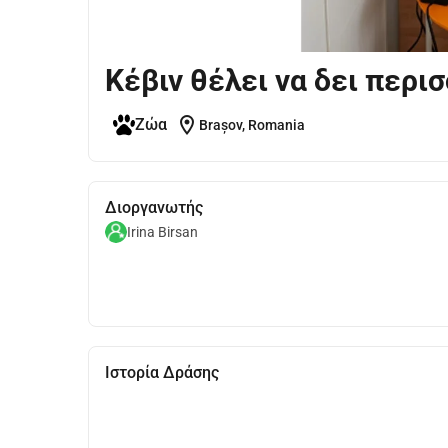
Κέβιν θέλει να δει περισ
location_on
Ζώα
Brașov, Romania
Διοργανωτής
Irina Birsan
Ιστορία Δράσης