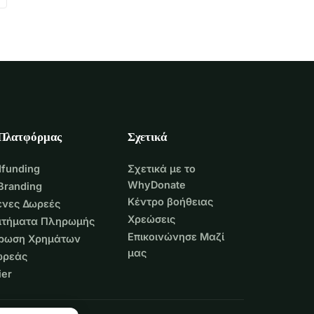
 Πλατφόρμας
Σχετικά
funding
Σχετικά με το
WhyDonate
Branding
Κέντρο βοήθειας
νες Δωρεές
Χρεώσεις
Αιτήματα Πληρωμής
Επικοινώνησε Μαζί
τρωση Χρημάτων
μας
ωρεάς
er