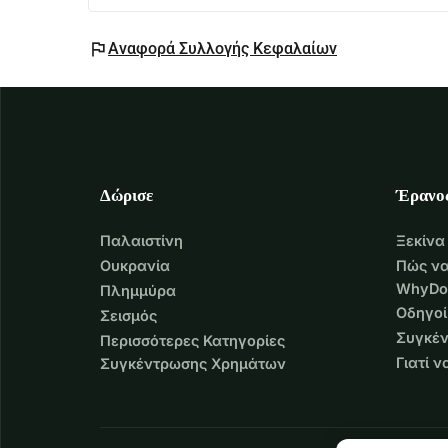
flag
Αναφορά Συλλογής Κεφαλαίων
Δώρισε
Έρανο
Παλαιστίνη
Ξεκίνα
Ουκρανία
Πώς να
WhyDo
Πλημμύρα
Οδηγοί
Σεισμός
Συγκέν
Περισσότερες Κατηγορίες
Γιατί 
Συγκέντρωσης Χρημάτων