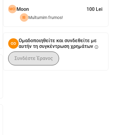
Moon
100 Lei
MO
Multumim frumos!
IB
Ομαδοποιηθείτε και συνδεθείτε με
αυτήν τη συγκέντρωση χρημάτων
info
Συνδέστε Έρανος