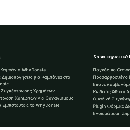
ς
Χαρακτηριστικά
 Καμπάνια WhyDonate
Παγκόσμιο Crowd
 Δημιουργήσεις μια Καμπάνια στο
Προσαρμοσμένο 
nate
Επαναλαμβανόμε
 Συγκέντρωσης Χρημάτων
Κωδικός QR και 
τρωση Χρημάτων για Οργανισμούς
Ομαδική Συγκέν
να Εμπιστευτείς το WhyDonate
Plugin Φόρμας Δ
Ενσωμάτωση Zapi