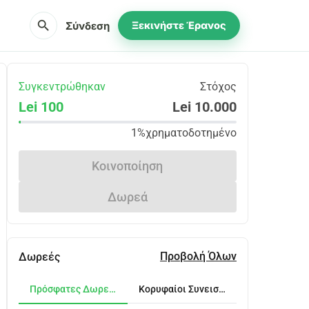
search
Σύνδεση
Ξεκινήστε Έρανος
Συγκεντρώθηκαν
Στόχος
Lei 100
Lei 10.000
1%
χρηματοδοτημένο
Κοινοποίηση
Δωρεά
Προβολή Όλων
Δωρεές
Πρόσφατες Δωρεές
Κορυφαίοι Συνεισφέροντες