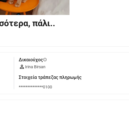
σότερα, πάλι..
Δικαιούχος
info
Irina Birsan
Στοιχεία τράπεζας πληρωμής
**************0100