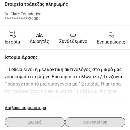
Στοιχεία τράπεζας πληρωμής
St. Clare Foundation
**************2900
groups
link
Δωρητές
Συνδεδεμένο
Ιστορία
Ενημερώσεις
Ιστορία Δράσης
Η Leticia είναι η μελλοντική ακτινολόγος στο μικρό μας 
νοσοκομείο στη λίμνη Βικτώρια στο Mwanza / Τανζανία. 
Προέρχεται από μια οικογένεια με 12 παιδιά. Η μητέρα 
της πέθανε όταν η Leticia και τα 11 αδέλφια της ήταν 
ακόμα πολύ μικρά, ο πατέρας τους άφησε τα παιδιά να τα 
βγάλουν πέρα μόνα τους. Ωστόσο, η Leticia τα κατάφερε 
Διάβασε περισσότερα
και πάλεψε μέσα από το δημοτικό και το γυμνάσιο. Και 
τώρα σπουδάζει εδώ και 2 χρόνια ακτινογραφία στο 
Δωρεά
Κοινοποίηση
πανεπιστήμιο του Bugando. Κατά τη διάρκεια των 