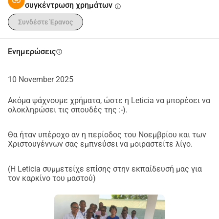
συγκέντρωση χρημάτων
info
Χρηματοδότησης του Ιδρύματος St. Clare)
P.S.: Αν συγκεντρώσουμε πάρα πολλές δωρεές, θα 
Συνδέστε Έρανος
πληρώσουμε τα δίδακτρα του δεύτερου φοιτητή μας, 
ενός Βιοϊατρικού Μηχανικού και/ή θα καταθέσουμε στο 
Ενημερώσεις
info
Κοινωνικό Ταμείο του νοσοκομείου.
10 November 2025
Ακόμα ψάχνουμε χρήματα, ώστε η Leticia να μπορέσει να
ολοκληρώσει τις σπουδές της :-).
Θα ήταν υπέροχο αν η περίοδος του Νοεμβρίου και των
Χριστουγέννων σας εμπνεύσει να μοιραστείτε λίγο.
(Η Leticia συμμετείχε επίσης στην εκπαίδευσή μας για
τον καρκίνο του μαστού)