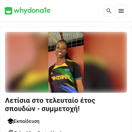
menu
search
Λετίσια στο τελευταίο έτος
σπουδών - συμμετοχή!
Εκπαίδευση