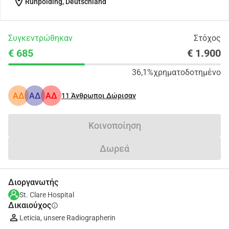
location_on
Ruhpolding, Deutschland
Συγκεντρώθηκαν
Στόχος
€ 685
€ 1.900
36,1%
χρηματοδοτημένο
ΑΔ
ΑΔ
ΑΔ
11
Άνθρωποι Δώρισαν
Κοινοποίηση
Δωρεά
Διοργανωτής
St. Clare Hospital
Δικαιούχος
info
Leticia, unsere Radiographerin