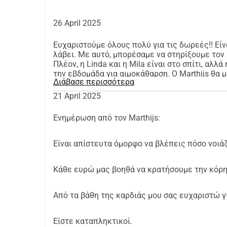
26 April 2025
Ευχαριστούμε όλους πολύ για τις δωρεές!! Εί
λάβει. Με αυτό, μπορέσαμε να στηρίξουμε τον M
Πλέον, η Linda και η Mila είναι στο σπίτι, αλλ
την εβδομάδα για αιμοκάθαρση. Ο Marthijs θα
Διάβασε περισσότερα
μοτοσικλέτας του, γεγονός που θα φέρει και π
συνεχίσει να βελτιώνεται. Με αυτό κλείνουμ
21 April 2025
Ενημέρωση από τον Marthijs:
Είναι απίστευτα όμορφο να βλέπεις πόσο νοιάζ
Κάθε ευρώ μας βοηθά να κρατήσουμε την κόρη
Από τα βάθη της καρδιάς μου σας ευχαριστώ γι
Είστε καταπληκτικοί.