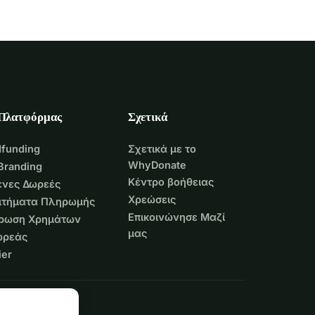
 Πλατφόρμας
Σχετικά
funding
Σχετικά με το
WhyDonate
Branding
Κέντρο βοήθειας
νες Δωρεές
Χρεώσεις
Αιτήματα Πληρωμής
Επικοινώνησε Μαζί
τρωση Χρημάτων
μας
ωρεάς
er