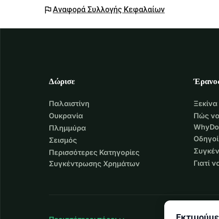
flag
Αναφορά Συλλογής Κεφαλαίων
Δώρισε
Έρανο
Παλαιστίνη
Ξεκίνα
Ουκρανία
Πώς να
WhyDo
Πλημμύρα
Οδηγοί
Σεισμός
Συγκέν
Περισσότερες Κατηγορίες
Γιατί 
Συγκέντρωσης Χρημάτων
Εκτιμούμε