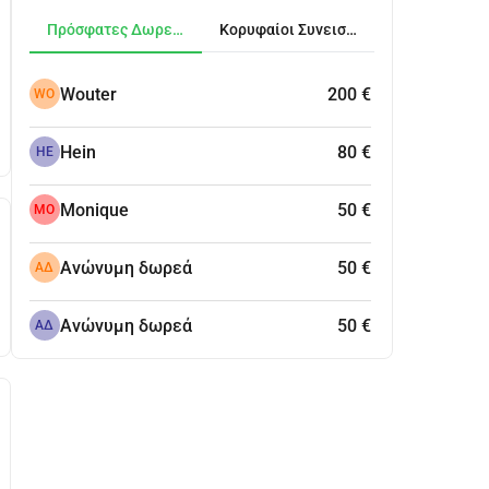
Πρόσφατες Δωρεές
Κορυφαίοι Συνεισφέροντες
Wouter
200 €
WO
Hein
80 €
HE
Monique
50 €
MO
Ανώνυμη δωρεά
50 €
ΑΔ
Ανώνυμη δωρεά
50 €
ΑΔ