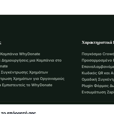
ς
Χαρακτηριστικά
 Καμπάνια WhyDonate
Παγκόσμιο Crowd
 Δημιουργήσεις μια Καμπάνια στο
Προσαρμοσμένο 
nate
Επαναλαμβανόμε
 Συγκέντρωσης Χρημάτων
Κωδικός QR και 
τρωση Χρημάτων για Οργανισμούς
Ομαδική Συγκέν
να Εμπιστευτείς το WhyDonate
Plugin Φόρμας Δ
Ενσωμάτωση Zapi
 το απόρρητό σας