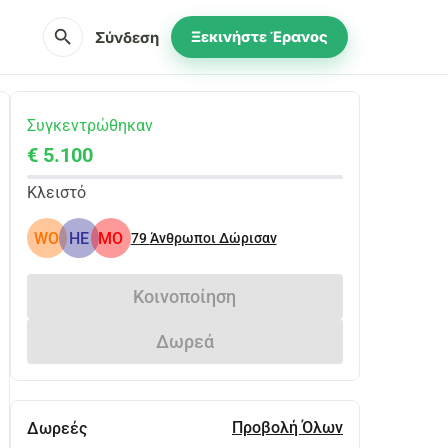
search
Σύνδεση
Ξεκινήστε Έρανος
Συγκεντρώθηκαν
€ 5.100
Κλειστό
WO
HE
MO
79
Άνθρωποι Δώρισαν
Κοινοποίηση
Δωρεά
Προβολή Όλων
Δωρεές