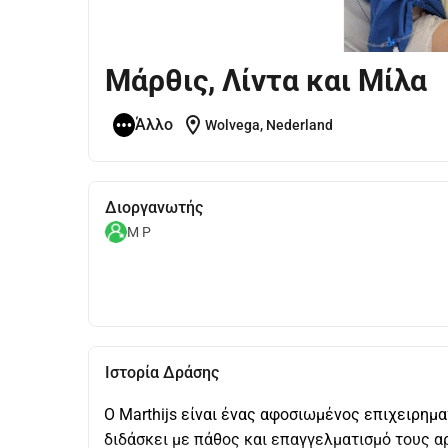
Μάρθις, Λίντα και Μίλα
location_on
Άλλο
Wolvega, Nederland
Διοργανωτής
M P
Ιστορία Δράσης
Ο Marthijs είναι ένας αφοσιωμένος επιχειρηματ
διδάσκει με πάθος και επαγγελματισμό τους αρ