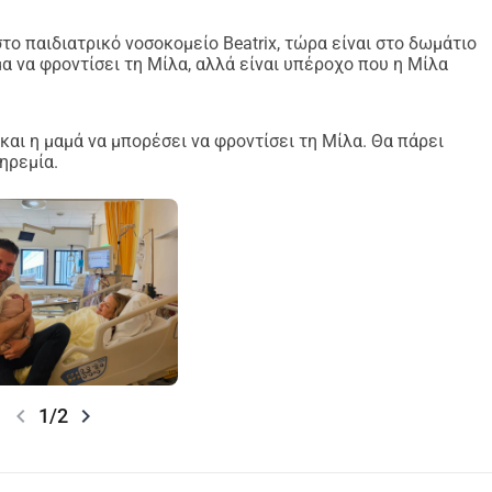
το παιδιατρικό νοσοκομείο Beatrix, τώρα είναι στο δωμάτιο
α να φροντίσει τη Μίλα, αλλά είναι υπέροχο που η Μίλα
αι η μαμά να μπορέσει να φροντίσει τη Μίλα. Θα πάρει
ηρεμία.
chevron_left
chevron_right
1/2