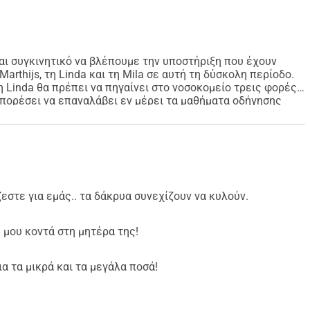
ναι συγκινητικό να βλέπουμε την υποστήριξη που έχουν
arthijs, τη Linda και τη Mila σε αυτή τη δύσκολη περίοδο.
ά η Linda θα πρέπει να πηγαίνει στο νοσοκομείο τρεις φορές
 μπορέσει να επαναλάβει εν μέρει τα μαθήματα οδήγησης
άλι έσοδα. Ελπίζουμε ότι η ανάρρωση της Linda θα
ε αυτήν την εκστρατεία συγκέντρωσης χρημάτων.
εστε για εμάς.. τα δάκρυα συνεχίζουν να κυλούν.
 μου κοντά στη μητέρα της!
α τα μικρά και τα μεγάλα ποσά!