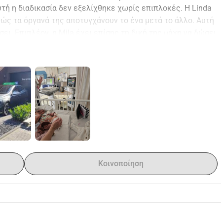
τή η διαδικασία δεν εξελίχθηκε χωρίς επιπλοκές. Η Linda 
ώς τα όργανά της αποτυγχάνουν το ένα μετά το άλλο. Αυτή 
ει. Επιπλέον, η Mila έχει επίσης τη δική της μάχη να δώσει, 
 εβδομάδα.
ν μπορεί προς το παρόν να συνεχίσει τα μαθήματα οδήγησής 
 ασφάλισή του, με αποτέλεσμα η οικογένεια να βρίσκεται 
υς φέρνει σε μεγάλη οικονομική αβεβαιότητα. Για να 
ου σε αυτή τη δύσκολη περίοδο, έχω δημιουργήσει αυτήν την 
 να επικεντρωθεί πλήρως στη φροντίδα της Linda και της 
ονομικά ζητήματα.
Κοινοποίηση