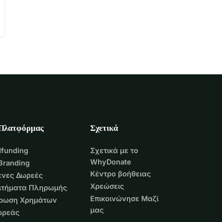
 Πλατφόρμας
Σχετικά
funding
Σχετικά με το
WhyDonate
Branding
Κέντρο βοήθειας
νες Δωρεές
Χρεώσεις
Αιτήματα Πληρωμής
Επικοινώνησε Μαζί
τρωση Χρημάτων
μας
ωρεάς