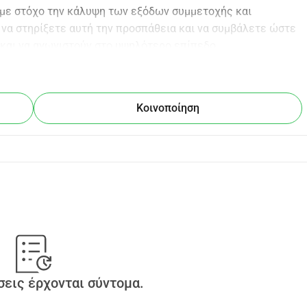
 με στόχο την κάλυψη των εξόδων συμμετοχής και 
να στηρίξετε αυτή την προσπάθεια και να συμβάλετε ώστε 
 και να αγωνιστούν στο υψηλότερο επίπεδο, 
χώρα μας. Κάθε στήριξη, μικρή ή μεγάλη, κάνει τη 
ers who will represent our country with the Women’s National 
Islands. As part of this journey, we are organizing a 
Κοινοποίηση
 participation expenses of our athletes. We invite you to 
eir dreams and compete at the highest level, representing both 
ution, big or small, truly makes a difference!
εις έρχονται σύντομα.