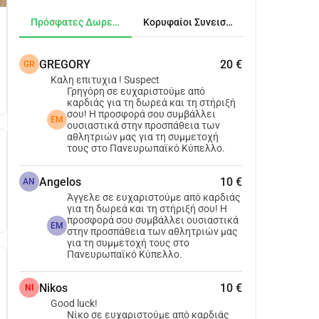
Πρόσφατες Δωρεές
Κορυφαίοι Συνεισφέροντες
GREGORY
20 €
GR
Καλη επιτυχια ! Suspect
Γρηγόρη σε ευχαριστούμε από
καρδιάς για τη δωρεά και τη στήριξή
σου! Η προσφορά σου συμβάλλει
EM
ουσιαστικά στην προσπάθεια των
αθλητριών μας για τη συμμετοχή
τους στο Πανευρωπαϊκό Κύπελλο.
Angelos
10 €
AN
Άγγελε σε ευχαριστούμε από καρδιάς
για τη δωρεά και τη στήριξή σου! Η
προσφορά σου συμβάλλει ουσιαστικά
EM
στην προσπάθεια των αθλητριών μας
για τη συμμετοχή τους στο
Πανευρωπαϊκό Κύπελλο.
Nikos
10 €
NI
Good luck!
Νίκο σε ευχαριστούμε από καρδιάς