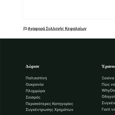
flag
Αναφορά Συλλογής Κεφαλαίων
Δώρισε
Έρανο
Παλαιστίνη
Ξεκίνα
Ουκρανία
Πώς να
WhyDo
Πλημμύρα
Οδηγοί
Σεισμός
Συγκέν
Περισσότερες Κατηγορίες
Γιατί 
Συγκέντρωσης Χρημάτων