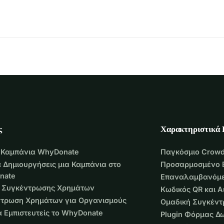
ς
Χαρακτηριστικά
 Καμπάνια WhyDonate
Παγκόσμιο Crowd
 Δημιουργήσεις μια Καμπάνια στο
Προσαρμοσμένο 
nate
Επαναλαμβανόμε
 Συγκέντρωσης Χρημάτων
Κωδικός QR και 
τρωση Χρημάτων για Οργανισμούς
Ομαδική Συγκέν
να Εμπιστευτείς το WhyDonate
Plugin Φόρμας Δ