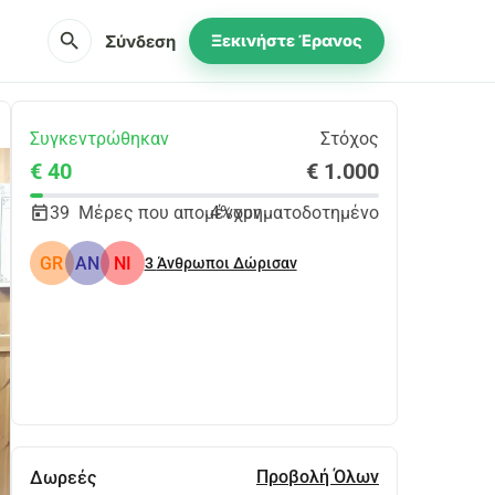
search
Σύνδεση
Ξεκινήστε Έρανος
Συγκεντρώθηκαν
Στόχος
€ 40
€ 1.000
39
Μέρες που απομένουν
4%
χρηματοδοτημένο
GR
AN
NI
3
Άνθρωποι Δώρισαν
Κοινοποίηση
Δωρεά
Προβολή Όλων
Δωρεές