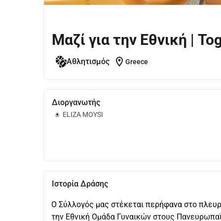
Μαζί για την Εθνική | To
location_on
Αθλητισμός
Greece
Διοργανωτής
ELIZA MOYSI
Ιστορία Δράσης
Ο Σύλλογός μας στέκεται περήφανα στο πλευρ
την Εθνική Ομάδα Γυναικών στους Πανευρωπαϊκ