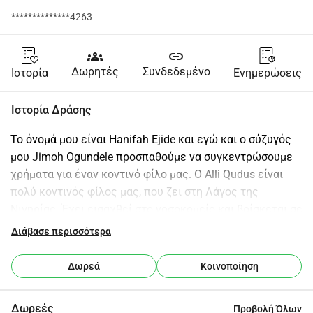
**************4263
groups
link
Δωρητές
Συνδεδεμένο
Ιστορία
Ενημερώσεις
Ιστορία Δράσης
Το όνομά μου είναι Hanifah Ejide και εγώ και ο σύζυγός 
μου Jimoh Ogundele προσπαθούμε να συγκεντρώσουμε 
χρήματα για έναν κοντινό φίλο μας. Ο Alli Qudus είναι 
πολύ κοντινός φίλος μας, που ζει στη Λάγος της 
Νιγηρίας. Έχει εισαχθεί στο νοσοκομείο και βρίσκεται σε 
κρίσιμη κατάσταση υγείας. Ο Alli αντιμετωπίζει μια 
Διάβασε περισσότερα
δύσκολη περίοδο με την εγχείρηση στο πόδι του λόγω 
σοβαρής λοίμωξης. Αυτή η κατάσταση υγείας ξεκίνησε 
Δωρεά
Κοινοποίηση
το 2005 όταν είχε ένα αυτοκινητιστικό ατύχημα την 
ημέρα του Νικάχ του (γάμου), το οποίο οδήγησε σε 
Δωρεές
Προβολή Όλων