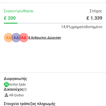
Συγκεντρώθηκαν
Στόχος
£ 200
£ 1.339
14,9%
χρηματοδοτημένο
ΑΔ
ΑΔ
ΑΔ
8
Άνθρωποι Δώρισαν
Κοινοποίηση
Δωρεά
Διοργανωτής
Anifat Ejide
Δικαιούχος
info
Alli Qudus
Στοιχεία τράπεζας πληρωμής