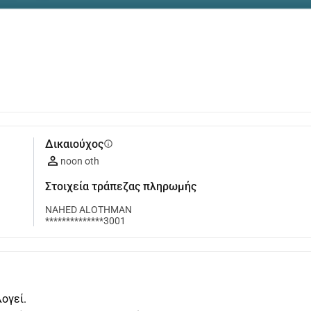
Δικαιούχος
info
noon oth
Στοιχεία τράπεζας πληρωμής
NAHED ALOTHMAN
**************3001
ογεί.