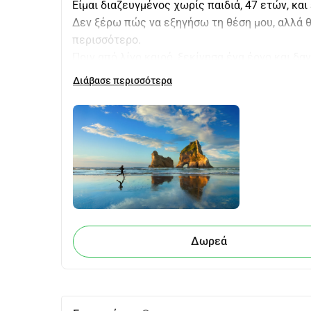
Είμαι διαζευγμένος χωρίς παιδιά, 47 ετών, κα
Δεν ξέρω πώς να εξηγήσω τη θέση μου, αλλά 
περισσότερο.
Πριν από λίγο καιρό, ξεκίνησα ένα έργο και δα
μία από τις αδελφές μου χρειάστηκε ένα αυτοκ
Διάβασε περισσότερα
δόσεις του διαμερίσματος που πήρε από το κυ
όλα ήταν πολύ φυσιολογικά. Ωστόσο, μπλέχτηκα
στην άγνοιά μου, και τα βάρη αυξήθηκαν, κάνον
χρηματοδοτική εταιρεία που ρύθμισε τη χρηματ
την Al Rajhi Bank. Αν και οι δόσεις μειώθηκαν
άλλο ποσό για να παρέχω στη μητέρα μου κάπο
 Αυτή τη στιγμή, έχω ένα υποθηκοφυλακείο απ
Το συνολικό μου χρέος και της αδελφής μου ε
Επίσης, ελπίζω να μπορέσω να υποστηρίξω την 
Δωρεά
Η μητέρα μου δεν εργάζεται, και διαθέτω 3000 ρ
γυναίκα που μας έχει υπηρετήσει σε όλη της τ
ζωντανός, αλλά η οικονομική του κατάσταση εί
χρόνια ή περισσότερα.