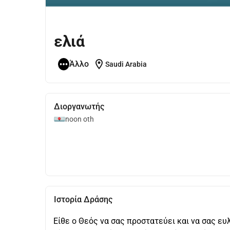
ελιά
location_on
Άλλο
Saudi Arabia
Διοργανωτής
noon oth
Ιστορία Δράσης
Είθε ο Θεός να σας προστατεύει και να σας ευλ