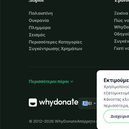
Παλαιστίνη
Ξεκίνα
Ουκρανία
Πώς να
WhyDo
Πλημμύρα
Οδηγοί
Σεισμός
Συγκέν
Περισσότερες Κατηγορίες
Γιατί 
Συγκέντρωσης Χρημάτων
Εκτιμούμε
expand_more
Περισσότεροι πόροι
Χρησιμοποιού
εξατομικευμέ
Κάνοντας κλικ
arrow_drop_down
★★★★★
El
4,9
περισσότερα, 
Διαχείρι
© 2012–2026
WhyDonate
Απόρρητο και cookies
Όροι 