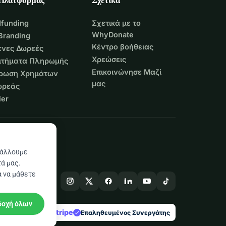
funding
Σχετικά με το
WhyDonate
Branding
Κέντρο βοήθειας
νες Δωρεές
Χρεώσεις
Αιτήματα Πληρωμής
Επικοινώνησε Μαζί
τρωση Χρημάτων
μας
ωρεάς
er
βάλλουμε
ά μας.
α να μάθετε
δοχή όλων
stripe
 στην Ευρώπη
Επαληθευμένος Συνεργάτης
check