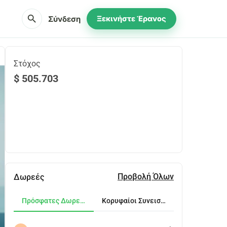
search
Σύνδεση
Ξεκινήστε Έρανος
Στόχος
$ 505.703
Κοινοποίηση
Δωρεά
Προβολή Όλων
Δωρεές
Πρόσφατες Δωρεές
Κορυφαίοι Συνεισφέροντες