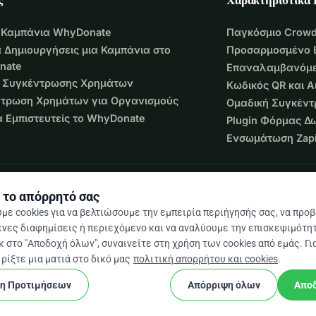
 Καμπάνια WhyDonate
Παγκόσμιο Crowd
 Δημιουργήσεις μια Καμπάνια στο
Προσαρμοσμένο 
nate
Επαναλαμβανόμε
 Συγκέντρωσης Χρημάτων
Κωδικός QR και 
τρωση Χρημάτων για Οργανισμούς
Ομαδική Συγκέν
να Εμπιστευτείς το WhyDonate
Plugin Φόρμας Δ
Ενσωμάτωση Zapi
 το απόρρητό σας
με cookies για να βελτιώσουμε την εμπειρία περιήγησής σας, να προ
νες διαφημίσεις ή περιεχόμενο και να αναλύουμε την επισκεψιμότητ
 στο "Αποδοχή όλων", συναινείτε στη χρήση των cookies από εμάς. Γι
 / 5 βάσει 500+ κριτικών
ρίξτε μια ματιά στο δικό μας
πολιτική απορρήτου και cookies
.
ση Προτιμήσεων
Απόρριψη όλων
Απο
cookie
και προϋποθέσεις
Ρυθμίσεις Cookies
Κατασκευασμένο
★