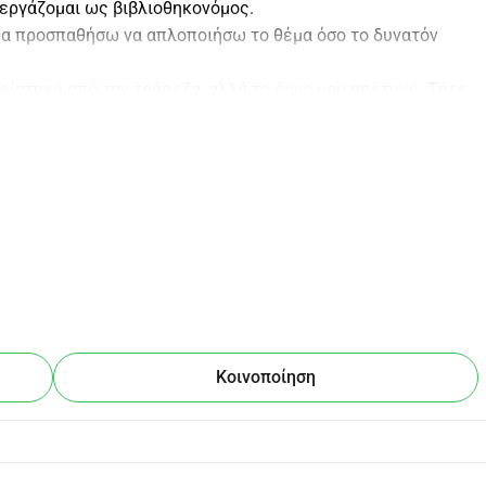
ι εργάζομαι ως βιβλιοθηκονόμος.
θα προσπαθήσω να απλοποιήσω το θέμα όσο το δυνατόν 
νείστηκα από την τράπεζα, αλλά το έργο μου απέτυχε. Τότε 
ίνητο γιατί πούλησε το αυτοκίνητό της για να πληρώσει τις 
βερνητικό πρόγραμμα, οπότε δανείστηκα ξανά. Μέχρι τώρα, 
 σε μια επένδυση και εξαπατήθηκα, κάτι που οφείλεται 
τάς τις δόσεις υψηλές. Στη συνέχεια, επικοινώνησα με μια 
οδότηση της επιχείρησής μου και ενοποίησε τις δόσεις με 
, το ποσό του δανείου αυξήθηκε. Πρόσφατα, δανείστηκα ένα 
ιες ανάγκες (παρόλο που ήταν θυμωμένη μαζί μου γι' αυτό).
ό το Ταμείο Ακινήτων,
ίναι σχεδόν 2000000 SAR = 505703
αδελφή μου για να κλείσει το δάνειό της.
Κοινοποίηση
ιάλ μηνιαίως για τα έξοδά της γιατί είναι μια ηλικιωμένη 
η ζωή όσο καλύτερα μπορούσε. Ο πατέρας μου είναι 
ναι μέτρια; έχει συνταξιοδοτηθεί εδώ και περίπου 10 