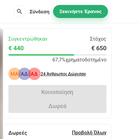
search
Σύνδεση
Ξεκινήστε Έρανος
Συγκεντρώθηκαν
Στόχος
€ 440
€ 650
67,7%
χρηματοδοτημένο
ΜΑ
ΑΔ
ΑΔ
24
Άνθρωποι Δώρισαν
Κοινοποίηση
Δωρεά
Προβολή Όλων
Δωρεές