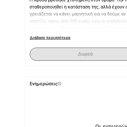
σταθεροποιηθεί η κατάσταση της, αλλά έχουν 
χρειάζεται να κάνει μαγνητική για να δούμε αν
κοστίζει πάνω από 500 ευρώ, ενώ οι νοσηλείες 
μπορούμε να μάθουμε από τα αποτελέσματα της
χρόνο, με χειρουργείο ή η ζημιά είναι μόνιμη.
Διάβασε περισσότερα
άνθρωπο κάτι που το κάνει αδύνατο να βρει σπί
Δωρεά
Ενημερώσεις
info
Οι ενημερώσ