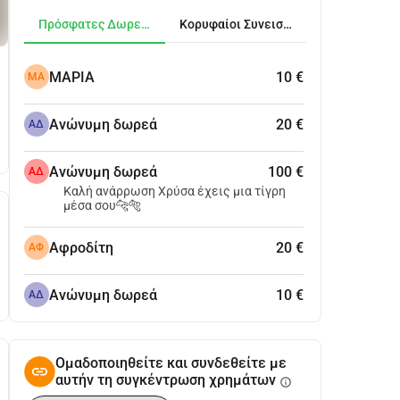
Πρόσφατες Δωρεές
Κορυφαίοι Συνεισφέροντες
ΜΑΡΙΑ
10 €
ΜΑ
Ανώνυμη δωρεά
20 €
ΑΔ
Ανώνυμη δωρεά
100 €
ΑΔ
Καλή ανάρρωση Χρύσα έχεις μια τίγρη
μέσα σου🐆🐅
Αφροδίτη
20 €
ΑΦ
Ανώνυμη δωρεά
10 €
ΑΔ
Ομαδοποιηθείτε και συνδεθείτε με
αυτήν τη συγκέντρωση χρημάτων
info