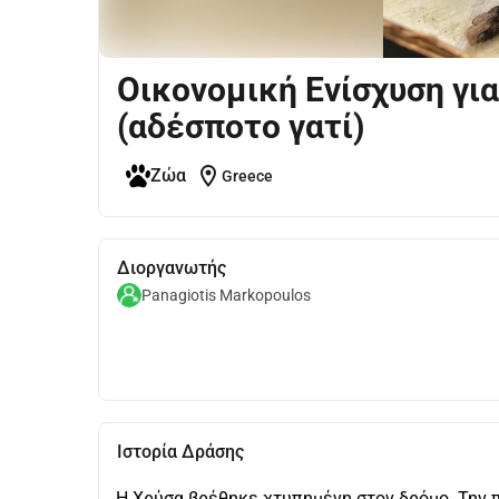
Οικονομική Ενίσχυση για
(αδέσποτο γατί)
location_on
Ζώα
Greece
Διοργανωτής
Panagiotis Markopoulos
Ιστορία Δράσης
Η Χρύσα βρέθηκε χτυπημένη στον δρόμο. Την πή