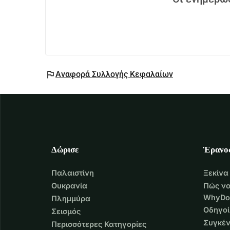
flag
Αναφορά Συλλογής Κεφαλαίων
Δώρισε
Έρανο
Παλαιστίνη
Ξεκίνα
Ουκρανία
Πώς να
WhyDo
Πλημμύρα
Οδηγοί
Σεισμός
Συγκέν
Περισσότερες Κατηγορίες