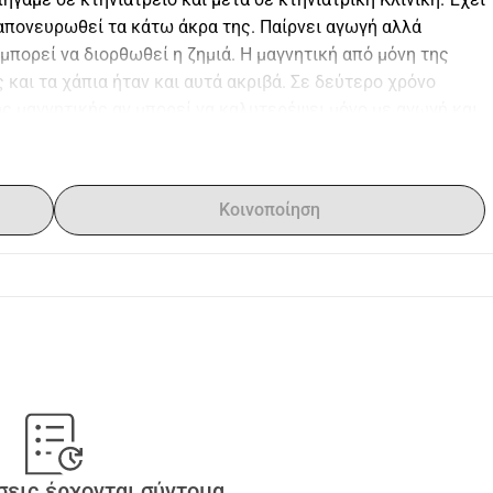
απονευρωθεί τα κάτω άκρα της. Παίρνει αγωγή αλλά 
 μπορεί να διορθωθεί η ζημιά. Η μαγνητική από μόνη της 
και τα χάπια ήταν και αυτά ακριβά. Σε δεύτερο χρόνο 
 μαγνητικής αν μπορεί να καλυτερέψει μόνο με αγωγή και 
 Αυτήν στην στιγμή ουρεί και αφοδεύει με υποβοήθηση από 
τι για υιοθεσία.
Κοινοποίηση
εις έρχονται σύντομα.