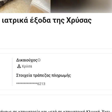
 ιατρικά έξοδα της Χρύσας
Δικαιούχος
info
Χρύσα
Στοιχεία τράπεζας πληρωμής
**************6213
γαμε σε κτηνιατρείο και μετά σε κτηνιατρική Κλινική. Έχει 