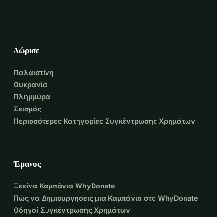
πολύ ευγνώμονες σε όλους όσους θέλουν να συμβάλουν. 
Κάθε συνεισφορά βοηθά!
Δώρισε
Παλαιστίνη
Ουκρανία
Πλημμύρα
Σεισμός
Περισσότερες Κατηγορίες Συγκέντρωσης Χρημάτων
Έρανος
Ξεκίνα Καμπάνια WhyDonate
Πώς να Δημιουργήσεις μια Καμπάνια στο WhyDonate
Οδηγοί Συγκέντρωσης Χρημάτων