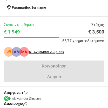
location_on
Paramaribo, Suriname
Συγκεντρώθηκαν
Στόχος
€ 1.949
€ 3.500
55,7%
χρηματοδοτημένο
WI
ΑΔ
MA
51
Άνθρωποι Δώρισαν
Κοινοποίηση
Δωρεά
Διοργανωτής
Niels van der Giessen
Δικαιούχος
info