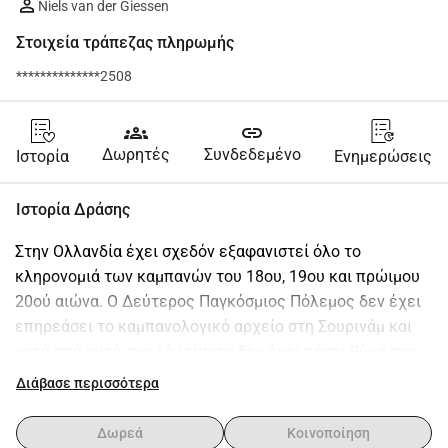
Niels van der Giessen
Στοιχεία τράπεζας πληρωμής
**************2508
groups
link
Δωρητές
Συνδεδεμένο
Ιστορία
Ενημερώσεις
Ιστορία Δράσης
Στην Ολλανδία έχει σχεδόν εξαφανιστεί όλο το 
κληρονομιά των καμπανών του 18ου, 19ου και πρώιμου 
20ού αιώνα. Ο Δεύτερος Παγκόσμιος Πόλεμος δεν έχει 
επηρεάσει το καμπανολογικό αρχείο στη Σουρινάμ και 
μετά από αυτό, σχεδόν τίποτα δεν έχει πέσει θύμα της 
επιθυμίας για ανανέωση. Έτσι, στην Πάραμαρίμπο, την 
Διάβασε περισσότερα
πρωτεύουσα της Σουρινάμ, υπάρχουν ακόμη χέρια 
γεμάτα από αυθεντικές καμπάνες ολλανδικής 
Δωρεά
Κοινοποίηση