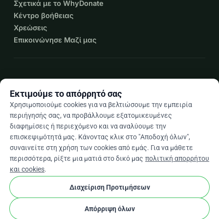
Σχετικά με το WhyDonate
Κέντρο βοήθειας
Χρεώσεις
Επικοινώνησε Μαζί μας
expand_more
Περισσότεροι πόροι
Εκτιμούμε το απόρρητό σας
Χρησιμοποιούμε cookies για να βελτιώσουμε την εμπειρία
περιήγησής σας, να προβάλλουμε εξατομικευμένες
διαφημίσεις ή περιεχόμενο και να αναλύουμε την
arrow_drop_down
El
επισκεψιμότητά μας. Κάνοντας κλικ στο "Αποδοχή όλων",
συναινείτε στη χρήση των cookies από εμάς. Για να μάθετε
★★★★★
4,9 / 5 βάσει 500+ κριτικών
περισσότερα, ρίξτε μια ματιά στο δικό μας
πολιτική απορρήτου
και cookies
.
Διαχείριση Προτιμήσεων
© 2012–2026
WhyDonate
Απόρρητο και cookies
cookie
Όροι και προϋποθέσεις
Ρυθμίσεις Cookies
Απόρριψη όλων
Κατασκευασμένο στην Ευρώπη
★