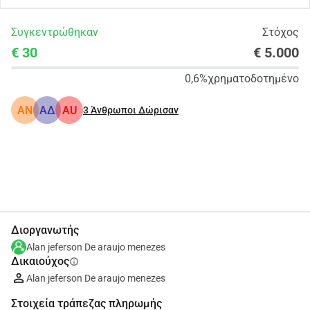
Συγκεντρώθηκαν
Στόχος
€ 30
€ 5.000
0,6%
χρηματοδοτημένο
AN
ΑΔ
AU
3
Άνθρωποι Δώρισαν
Κοινοποίηση
Δωρεά
Διοργανωτής
Alan jeferson De araujo menezes
Δικαιούχος
info
Alan jeferson De araujo menezes
Στοιχεία τράπεζας πληρωμής