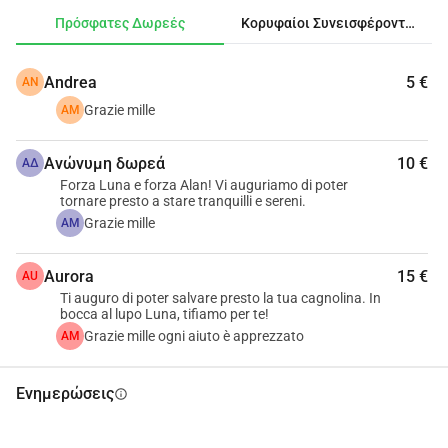
Πρόσφατες Δωρεές
Κορυφαίοι Συνεισφέροντες
Andrea
5 €
AN
Grazie mille
AM
Ανώνυμη δωρεά
10 €
ΑΔ
Forza Luna e forza Alan! Vi auguriamo di poter
tornare presto a stare tranquilli e sereni.
Grazie mille
AM
Aurora
15 €
AU
Ti auguro di poter salvare presto la tua cagnolina. In
bocca al lupo Luna, tifiamo per te!
Grazie mille ogni aiuto è apprezzato
AM
Ενημερώσεις
info