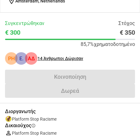
location_on
Amsterdam, Netherlands
Συγκεντρώθηκαν
Στόχος
€ 300
€ 350
85,7%
χρηματοδοτημένο
PH
E.
ΑΔ
14
Άνθρωποι Δώρισαν
Κοινοποίηση
Δωρεά
Διοργανωτής
Platform Stop Racisme
Δικαιούχος
info
Platform Stop Racisme