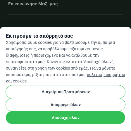
Επικοινώνησε Μαζί μας
expand_more
Περισσότεροι πόροι
Εκτιμούμε το απόρρητό σας
Χρησιμοποιούμε cookies για να βελτιώσουμε την εμπειρία
περιήγησής σας, να προβάλλουμε εξατομικευμένες
διαφημίσεις ή περιεχόμενο και να αναλύουμε την
arrow_drop_down
El
επισκεψιμότητά μας. Κάνοντας κλικ στο "Αποδοχή όλων",
συναινείτε στη χρήση των cookies από εμάς. Για να μάθετε
★★★★★
4,9 / 5 βάσει 500+ κριτικών
περισσότερα, ρίξτε μια ματιά στο δικό μας
πολιτική απορρήτου
και cookies
.
Διαχείριση Προτιμήσεων
© 2012–2026
WhyDonate
Απόρρητο και cookies
cookie
Όροι και προϋποθέσεις
Ρυθμίσεις Cookies
Απόρριψη όλων
Κατασκευασμένο στην Ευρώπη
★
stripe
Επαληθευμένος Συνεργάτης
check
Αποδοχή όλων
Κοινοποίηση
Δωρεά