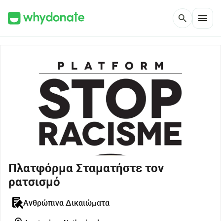
menu
search
Πλατφόρμα Σταματήστε τον
ρατσισμό
Ανθρώπινα Δικαιώματα