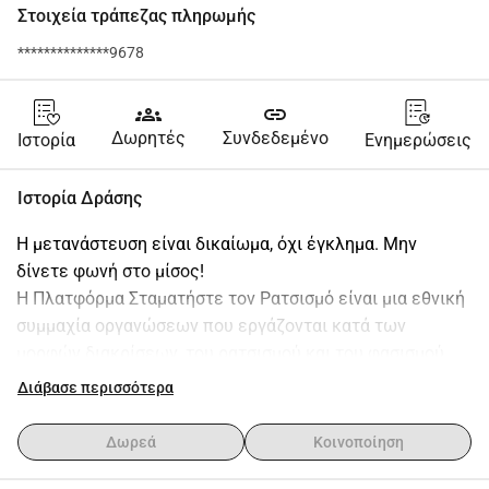
Στοιχεία τράπεζας πληρωμής
**************9678
groups
link
Δωρητές
Συνδεδεμένο
Ιστορία
Ενημερώσεις
Ιστορία Δράσης
Η μετανάστευση είναι δικαίωμα, όχι έγκλημα. Μην 
δίνετε φωνή στο μίσος!
Η Πλατφόρμα Σταματήστε τον Ρατσισμό είναι μια εθνική 
συμμαχία οργανώσεων που εργάζονται κατά των 
μορφών διακρίσεων, του ρατσισμού και του φασισμού. 
Με αυτόν τον τρόπο, ακολουθούμε τα βήματα του 
Διάβασε περισσότερα
Nederland Bekent Kleur, του Samen tegen Racisme και της 
Επιτροπής 21 Μαρτίου.
Δωρεά
Κοινοποίηση
Ο στόχος είναι να διευρύνουμε και να επεκτείνουμε το 