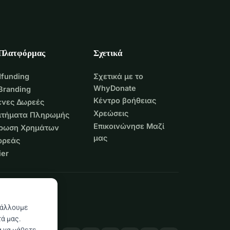
 Πλατφόρμας
Σχετικά
funding
Σχετικά με το
WhyDonate
Branding
Κέντρο βοήθειας
νες Δωρεές
Χρεώσεις
Αιτήματα Πληρωμής
Επικοινώνησε Μαζί
τρωση Χρημάτων
μας
ωρεάς
er
βάλλουμε
ά μας.