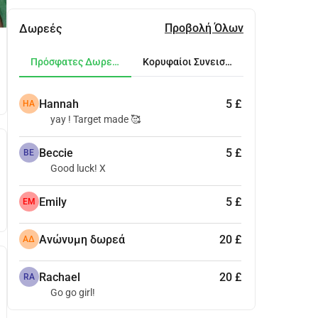
Προβολή Όλων
Δωρεές
Πρόσφατες Δωρεές
Κορυφαίοι Συνεισφέροντες
Hannah
5 £
HA
yay ! Target made 🥰
Beccie
5 £
BE
Good luck! X
Emily
5 £
EM
Ανώνυμη δωρεά
20 £
ΑΔ
Rachael
20 £
RA
Go go girl!