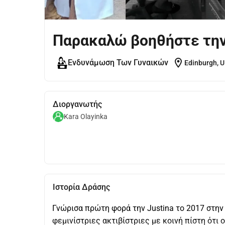
Παρακαλώ βοηθήστε την 
location_on
Ενδυνάμωση Των Γυναικών
Edinburgh, 
Διοργανωτής
Kara Olayinka
Ιστορία Δράσης
Γνώρισα πρώτη φορά την Justina το 2017 στη
φεμινίστριες ακτιβίστριες με κοινή πίστη ότι 