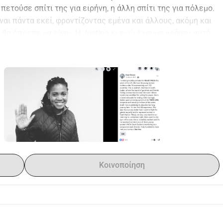
ετούσε σπίτι της για ειρήνη, η άλλη σπίτι της για πόλεμο. 
ναι πάντα εκεί, φροντίζοντας εμένα και άλλους, ακόμη και 
θα έπρεπε να είναι. Η Justina κι εγώ έχουμε γράψει αυτό 
ιστούμε που διαβάσατε και για οποιαδήποτε δωρεά μπορείτε 
ustina να μπορέσει να δώσει τις τελικές της εξετάσεις 
οιτήσει με Δίπλωμα στην Κλινική Ιατρική και Δημόσια 
άντα.
ή η ιστορία περιλαμβάνει λεπτομέρειες για τον πόλεμο 
ιας γενναιότητας και αποφασιστικότητας. Είναι από ένα 
ρα με τη ΛΔ Κονγκό. Φανταστείτε καταπράσινα δάση και 
ειρήνη καθώς το κάνετε. Από το 2017 έως το 2020, τα 
Κοινοποίηση
 πυροβολισμών, γεγονός που σήμαινε ότι η Justina δεν 
οίο είχε εξασφαλίσει χρηματοδότηση και είχε δουλέψει 
. Ο εμφύλιος πόλεμος και η έλλειψη τροφίμων ανάγκασαν 
υν τη μητέρα της και να αναζητήσουν καταφύγιο στην 