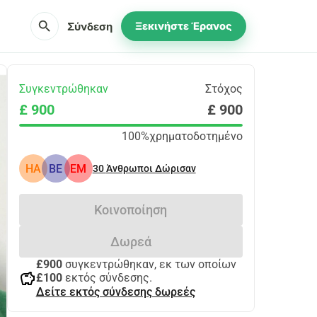
search
Σύνδεση
Ξεκινήστε Έρανος
Συγκεντρώθηκαν
Στόχος
£ 900
£ 900
100%
χρηματοδοτημένο
HA
BE
EM
30
Άνθρωποι Δώρισαν
Κοινοποίηση
Δωρεά
£900
συγκεντρώθηκαν, εκ των οποίων
savings
£100
εκτός σύνδεσης.
Δείτε εκτός σύνδεσης δωρεές