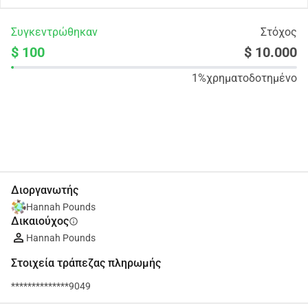
Συγκεντρώθηκαν
Στόχος
$ 100
$ 10.000
1%
χρηματοδοτημένο
Κοινοποίηση
Δωρεά
Διοργανωτής
Hannah Pounds
Δικαιούχος
info
Hannah Pounds
Στοιχεία τράπεζας πληρωμής
**************9049