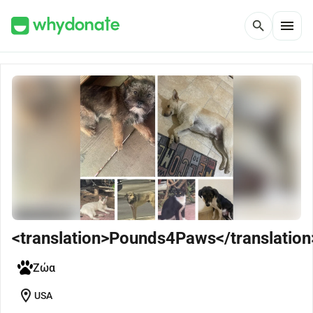
menu
search
<translation>Pounds4Paws</translation
Ζώα
location_on
USA