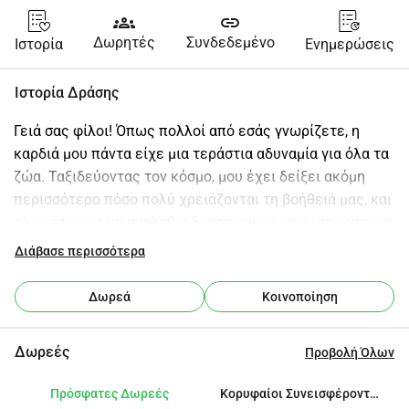
groups
link
Δωρητές
Συνδεδεμένο
Ιστορία
Ενημερώσεις
Ιστορία Δράσης
Γειά σας φίλοι! Όπως πολλοί από εσάς γνωρίζετε, η 
καρδιά μου πάντα είχε μια τεράστια αδυναμία για όλα τα 
ζώα. Ταξιδεύοντας τον κόσμο, μου έχει δείξει ακόμη 
περισσότερο πόσο πολύ χρειάζονται τη βοήθειά μας, και 
είμαι έτοιμος να αναλάβω δράση και να κάνω τη διαφορά 
με αγάπη και πράξεις! Σε μέρη όπως η Αλβανία, τα 
Διάβασε περισσότερα
αδέσποτα περιπλανιούνται χωρίς κανένα σύστημα 
υποστήριξης σκύλοι που πολλαπλασιάζονται, γάτες που 
Δωρεά
Κοινοποίηση
ψάχνουν στα σκουπίδια και ορισμένες πόλεις που 
χρησιμοποιούν δηλητήριο για να τα διαχειριστούν . 
Δωρεές
Προβολή Όλων
Ωστόσο, ευγενείς ντόπιοι και τουρίστες ξοδεύουν τα 
δικά τους χρήματα για εμβολιασμούς, στείρωση και 
Πρόσφατες Δωρεές
Κορυφαίοι Συνεισφέροντες
υιοθεσίες, παρά το γεγονός ότι υπάρχουν τόσο λίγοι 