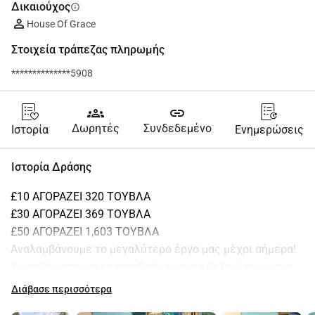
Δικαιούχος
info
House Of Grace
Στοιχεία τράπεζας πληρωμής
**************5908
groups
link
Δωρητές
Συνδεδεμένο
Ιστορία
Ενημερώσεις
Ιστορία Δράσης
£10 ΑΓΟΡΑΖΕΙ 320 ΤΟΥΒΛΑ
£30 ΑΓΟΡΑΖΕΙ 369 ΤΟΥΒΛΑ
£50 ΑΓΟΡΑΖΕΙ 1,603 ΤΟΥΒΛΑ
Αναλαμβάνουμε το μεγαλύτερο έργο μας μέχρι σήμερα! 
Χρειαζόμαστε να επεκταθούμε και να βελτιώσουμε τις 
τρέχουσες εγκαταστάσεις μας για να φιλοξενήσουμε 
Διάβασε περισσότερα
περισσότερα παιδιά και να πληρούμε τις νέες 