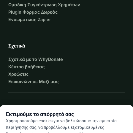
Ομαδική Συγκέντρωση Χρημάτων
Plugin Φόρμας Δωρεάς
Ενσωμάτωση Zapier
Σχετικά
Σχετικά με το WhyDonate
Κέντρο βοήθειας
Χρεώσεις
Επικοινώνησε Μαζί μας
expand_more
Περισσότεροι πόροι
Εκτιμούμε το απόρρητό σας
Χρησιμοποιούμε cookies για να βελτιώσουμε την εμπειρία
περιήγησής σας, να προβάλλουμε εξατομικευμένες