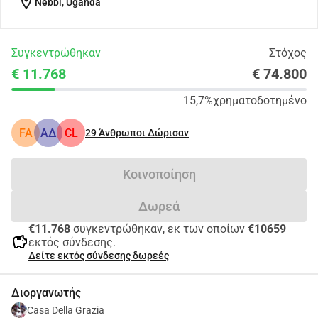
location_on
Nebbi, Uganda
Συγκεντρώθηκαν
Στόχος
€ 11.768
€ 74.800
15,7%
χρηματοδοτημένο
FA
ΑΔ
CL
29
Άνθρωποι Δώρισαν
Κοινοποίηση
Δωρεά
€11.768
συγκεντρώθηκαν, εκ των οποίων
€10659
savings
εκτός σύνδεσης.
Δείτε εκτός σύνδεσης δωρεές
Διοργανωτής
Casa Della Grazia