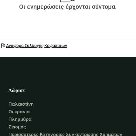
Οι ενημερώσεις έρχονται σύντομα.
flag
Αναφορά Συλλογής Κεφαλαίων
Δώρισε
Παλαιστίνη
Ουκρανία
Πλημμύρα
Σεισμός
Περισσότερες Κατηγορίες Συγκέντρωσης Χρημάτων