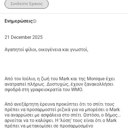
εργάζεται σκληρά κάθε μέρα για να ανακτήσει ό,τι είναι 
Συνδέστε Έρανος
δυνατόν.
Πώς θα είναι το μέλλον, κανείς δεν ξέρει. Θα μπορέσει 
Ενημερώσεις
info
ποτέ ξανά να περπατήσει, να δουλέψει; Να ζήσει 
αυτόνομα;
Ο δήμος Waalwijk έχει αναλάβει την ευθύνη λόγω της 
21 December 2025
κακής κατάστασης του δρόμου όπου έπεσε, αλλά μια 
Αγαπητοί φίλοι, οικογένεια και γνωστοί,
υπόθεση αποζημίωσης μπορεί να διαρκέσει χρόνια. Και 
αυτός ο χρόνος δεν υπάρχει.
Αυτό που χρειάζεται τώρα..... Για να μπορέσει να 
επιστρέψει σπίτι του, απαιτούνται μεγάλες και 
Από τον Ιούλιο, η ζωή του Mark και της Monique έχει
δαπανηρές προσαρμογές στο σπίτι. Από το WMO 
ανατραπεί πλήρως. Δυστυχώς, έχουν ξανακολλήσει
φαίνεται ότι δεν είναι τόσο εύκολο όσο νομίζεται. 
σφοδρά στη γραφειοκρατία του WMO.
Προσβάσιμες εγκαταστάσεις για αναπηρικά καροτσάκια, 
ένα προσαρμοσμένο μπάνιο και βοηθήματα για 
Από ανεξάρτητη έρευνα προκύπτει ότι το σπίτι τους
καθημερινή χρήση.
πρέπει να προσαρμοστεί ριζικά για να μπορέσει ο Mark
Μαζί για τον Mark... Με αυτή την καμπάνια crowdfunding 
να αναρρώσει με ασφάλεια στο σπίτι. Ωστόσο, ο δήμος
αρνείται να το καλύψει. Η ‘λύση’ τους είναι ότι ο Mark
ελπίζουμε ότι ο Mark θα μπορέσει να επιστρέψει σε ένα 
πρέπει να μετακομίσει σε προσαρμοσμένο