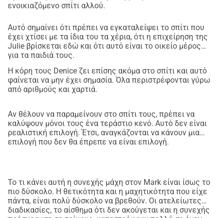
προσαρμοσμένο σπίτι. Ένα μέρος όπου θα μπορεί να 
ενοικιαζόμενο σπίτι αλλού.
νιώθει ασφαλής, όπου θα μπορεί να αποκατασταθεί και 
βήμα-βήμα να ξαναχτίσει το μέλλον του. Η υποστήριξή 
Αυτό σημαίνει ότι πρέπει να εγκαταλείψει το σπίτι που
έχει χτίσει με τα ίδια του τα χέρια, ότι η επιχείρηση της
σου κάνει πραγματικά τη διαφορά. Είτε μπορείς να 
Julie βρίσκεται εδώ και ότι αυτό είναι το οικείο μέρος
προσφέρεις ένα μικρό είτε ένα μεγάλο ποσό, κάθε 
για τα παιδιά τους.
συνεισφορά βοηθά.
Η κόρη τους Denice ζει επίσης ακόμα στο σπίτι και αυτό
Μπορείς να δωρίσεις μέσω αυτής της σελίδας και πόσο 
φαίνεται να μην έχει σημασία. Όλα περιστρέφονται γύρω
ωραίο θα ήταν να μοιραστεί αυτή η δράση με όσο το 
από αριθμούς και χαρτιά.
δυνατόν περισσότερους ανθρώπους. Μαζί μπορούμε να 
δώσουμε στον Mark την ευκαιρία να κοιτάξει μπροστά.
Αν θέλουν να παραμείνουν στο σπίτι τους, πρέπει να
καλύψουν μόνοι τους ένα τεράστιο κενό. Αυτό δεν είναι
Σύντομα θα ξεκινήσει η δράση μας με τα λουκάνικα, με 
ρεαλιστική επιλογή. Έτσι, αναγκάζονται να κάνουν μια
την ελπίδα να πλησιάσουμε πιο κοντά στον στόχο μας. 
επιλογή που δεν θα έπρεπε να είναι επιλογή.
Για περισσότερες πληροφορίες μπορείς να 
επικοινωνήσεις με την Jarka στο 0640364648
Το τι κάνει αυτή η συνεχής μάχη στον Mark είναι ίσως το
πιο δύσκολο. Η θετικότητα και η μαχητικότητα που είχε
πάντα, είναι πολύ δύσκολο να βρεθούν. Οι ατελείωτες
διαδικασίες, το αίσθημα ότι δεν ακούγεται και η συνεχής