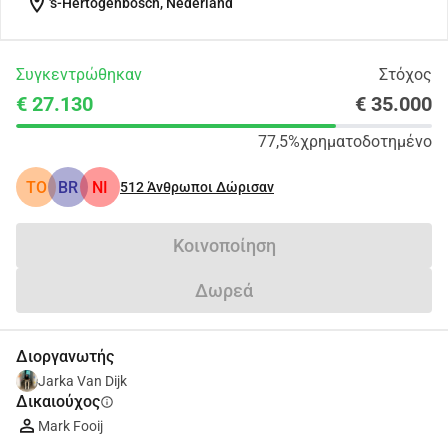
location_on
's-Hertogenbosch, Nederland
Συγκεντρώθηκαν
Στόχος
€ 27.130
€ 35.000
77,5%
χρηματοδοτημένο
TO
BR
NI
512
Άνθρωποι Δώρισαν
Κοινοποίηση
Δωρεά
Διοργανωτής
Jarka Van Dijk
Δικαιούχος
info
Mark Fooij