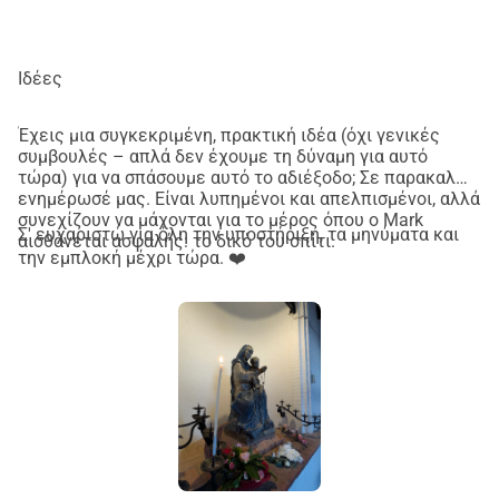
Ιδέες
Έχεις μια συγκεκριμένη, πρακτική ιδέα (όχι γενικές
συμβουλές – απλά δεν έχουμε τη δύναμη για αυτό
τώρα) για να σπάσουμε αυτό το αδιέξοδο; Σε παρακαλώ,
ενημέρωσέ μας. Είναι λυπημένοι και απελπισμένοι, αλλά
συνεχίζουν να μάχονται για το μέρος όπου ο Mark
Σ' ευχαριστώ για όλη την υποστήριξη, τα μηνύματα και
αισθάνεται ασφαλής: το δικό του σπίτι.
την εμπλοκή μέχρι τώρα. ❤️