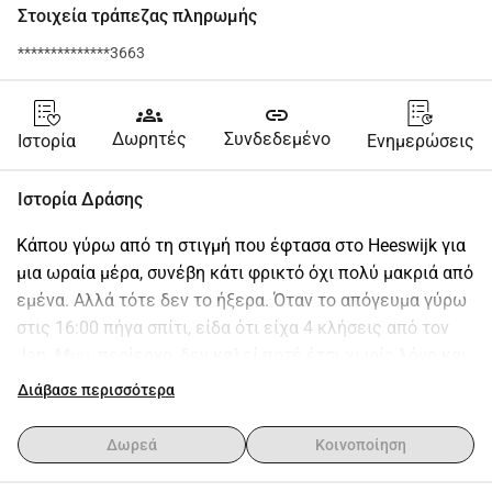
Στοιχεία τράπεζας πληρωμής
**************3663
groups
link
Δωρητές
Συνδεδεμένο
Ιστορία
Ενημερώσεις
Ιστορία Δράσης
Κάπου γύρω από τη στιγμή που έφτασα στο Heeswijk για 
μια ωραία μέρα, συνέβη κάτι φρικτό όχι πολύ μακριά από 
εμένα. Αλλά τότε δεν το ήξερα. Όταν το απόγευμα γύρω 
στις 16:00 πήγα σπίτι, είδα ότι είχα 4 κλήσεις από τον 
Jan. Μμμ, περίεργο, δεν καλεί ποτέ έτσι χωρίς λόγο και 
σίγουρα όχι τόσες πολλές φορές στη σειρά. Η καρδιά 
Διάβασε περισσότερα
μου άρχισε να χτυπάει πιο γρήγορα, οπότε κάλεσα 
αμέσως πίσω από το αυτοκίνητο. Jark, μην 
Δωρεά
Κοινοποίηση
πανικοβάλλεσαι, αλλά ο Mark Fooij (πατέρας της Julie, 