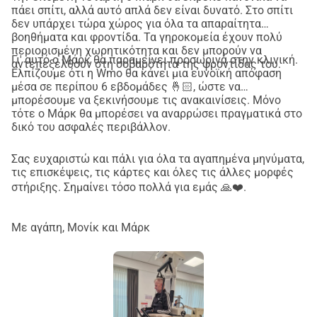
πάει σπίτι, αλλά αυτό απλά δεν είναι δυνατό. Στο σπίτι
δεν υπάρχει τώρα χώρος για όλα τα απαραίτητα
βοηθήματα και φροντίδα. Τα γηροκομεία έχουν πολύ
περιορισμένη χωρητικότητα και δεν μπορούν να
Γι' αυτό ο Μάρκ θα παραμείνει προσωρινά στην κλινική.
αντεπεξέλθουν στη σοβαρότητα της φροντίδας του.
Ελπίζουμε ότι η Wmo θα κάνει μια ευνοϊκή απόφαση
μέσα σε περίπου 6 εβδομάδες 🤞🏻, ώστε να
μπορέσουμε να ξεκινήσουμε τις ανακαινίσεις. Μόνο
τότε ο Μάρκ θα μπορέσει να αναρρώσει πραγματικά στο
δικό του ασφαλές περιβάλλον.
Σας ευχαριστώ και πάλι για όλα τα αγαπημένα μηνύματα,
τις επισκέψεις, τις κάρτες και όλες τις άλλες μορφές
στήριξης. Σημαίνει τόσο πολλά για εμάς 🙏❤️.
Με αγάπη, Μονίκ και Μάρκ