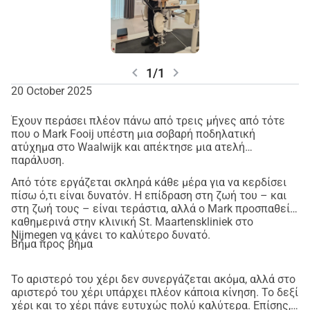
chevron_left
chevron_right
1/1
20 October 2025
Έχουν περάσει πλέον πάνω από τρεις μήνες από τότε
που ο Mark Fooij υπέστη μια σοβαρή ποδηλατική
ατύχημα στο Waalwijk και απέκτησε μια ατελή
παράλυση.
Από τότε εργάζεται σκληρά κάθε μέρα για να κερδίσει
πίσω ό,τι είναι δυνατόν. Η επίδραση στη ζωή του – και
στη ζωή τους – είναι τεράστια, αλλά ο Mark προσπαθεί
καθημερινά στην κλινική St. Maartenskliniek στο
Nijmegen να κάνει το καλύτερο δυνατό.
Βήμα προς βήμα
Το αριστερό του χέρι δεν συνεργάζεται ακόμα, αλλά στο
αριστερό του χέρι υπάρχει πλέον κάποια κίνηση. Το δεξί
χέρι και το χέρι πάνε ευτυχώς πολύ καλύτερα. Επίσης,