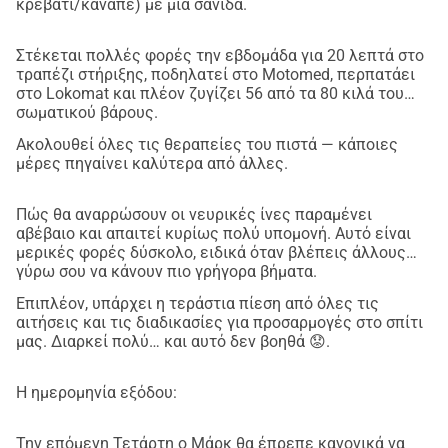
κρεβάτι/καναπέ) με μια σανίδα.
Στέκεται πολλές φορές την εβδομάδα για 20 λεπτά στο
τραπέζι στήριξης, ποδηλατεί στο Motomed, περπατάει
στο Lokomat και πλέον ζυγίζει 56 από τα 80 κιλά του
σωματικού βάρους.
Ακολουθεί όλες τις θεραπείες του πιστά — κάποιες
μέρες πηγαίνει καλύτερα από άλλες.
Πώς θα αναρρώσουν οι νευρικές ίνες παραμένει
αβέβαιο και απαιτεί κυρίως πολύ υπομονή. Αυτό είναι
μερικές φορές δύσκολο, ειδικά όταν βλέπεις άλλους
γύρω σου να κάνουν πιο γρήγορα βήματα.
Επιπλέον, υπάρχει η τεράστια πίεση από όλες τις
αιτήσεις και τις διαδικασίες για προσαρμογές στο σπίτι
μας. Διαρκεί πολύ… και αυτό δεν βοηθά 😟.
Η ημερομηνία εξόδου:
Την επόμενη Τετάρτη ο Μάρκ θα έπρεπε κανονικά να