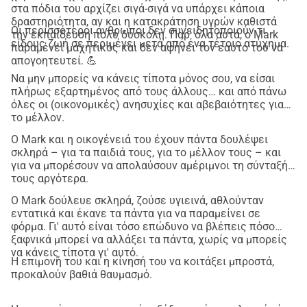
στα πόδια του αρχίζει σιγά-σιγά να υπάρχει κάποια
δραστηριότητα, αν και η κατακράτηση υγρών καθιστά
Οι περισσότεροι άνθρωποι δεν συνειδητοποιούν τι
την εκπαίδευση πολύ δύσκολη. Παρ' όλα αυτά, ο Mark
είδους ζωή σε περιμένει μετά από ένα τέτοιο ατύχημα.
παραμένει μαχητικός και δεν αφήνει τον εαυτό του να
απογοητευτεί. 💪
Να μην μπορείς να κάνεις τίποτα μόνος σου, να είσαι
πλήρως εξαρτημένος από τους άλλους… και από πάνω
όλες οι (οικονομικές) ανησυχίες και αβεβαιότητες για
το μέλλον.
Ο Mark και η οικογένειά του έχουν πάντα δουλέψει
σκληρά – για τα παιδιά τους, για το μέλλον τους – και
για να μπορέσουν να απολαύσουν αμέριμνοι τη σύνταξή
τους αργότερα.
Ο Mark δούλευε σκληρά, ζούσε υγιεινά, αθλούνταν
εντατικά και έκανε τα πάντα για να παραμείνει σε
φόρμα. Γι' αυτό είναι τόσο επώδυνο να βλέπεις πόσο
ξαφνικά μπορεί να αλλάξει τα πάντα, χωρίς να μπορείς
να κάνεις τίποτα γι' αυτό.
Η επιμονή του και η κίνησή του να κοιτάξει μπροστά,
προκαλούν βαθιά θαυμασμό.