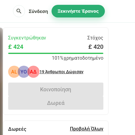
search
Σύνδεση
Ξεκινήστε Έρανος
Συγκεντρώθηκαν
Στόχος
£ 424
£ 420
101%
χρηματοδοτημένο
AL
YO
ΑΔ
19
Άνθρωποι Δώρισαν
Κοινοποίηση
Δωρεά
Προβολή Όλων
Δωρεές