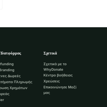
 Πλατφόρμας
Σχετικά
funding
Σχετικά με το
WhyDonate
Branding
Κέντρο βοήθειας
νες Δωρεές
Χρεώσεις
Αιτήματα Πληρωμής
Επικοινώνησε Μαζί
τρωση Χρημάτων
μας
ωρεάς
er