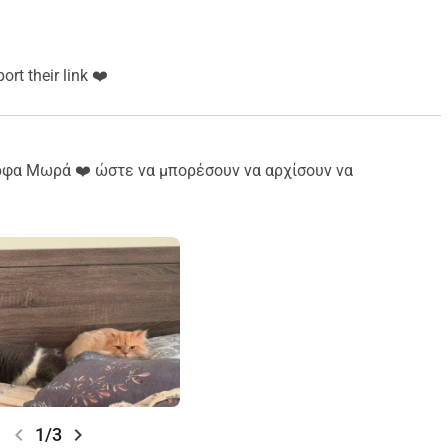
se share/support their link ❤️
ρφα Μωρά ❤️ ώστε να μπορέσουν να αρχίσουν να
chevron_left
chevron_right
1/3