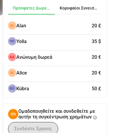
Πρόσφατες Δωρεές
Κορυφαίοι Συνεισφέροντες
Alan
20 £
AL
Yolla
35 $
YO
Ανώνυμη δωρεά
20 €
ΑΔ
Alice
20 €
AL
Kübra
50 £
KÜ
Ομαδοποιηθείτε και συνδεθείτε με
αυτήν τη συγκέντρωση χρημάτων
info
Συνδέστε Έρανος