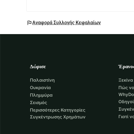
flag
Αναφορά Συλλογής Κεφαλαίων
Δώρισε
Έρανο
Παλαιστίνη
Ξεκίνα
Ουκρανία
Πώς να
WhyDo
Πλημμύρα
Οδηγοί
Σεισμός
Συγκέν
Περισσότερες Κατηγορίες
Γιατί 
Συγκέντρωσης Χρημάτων