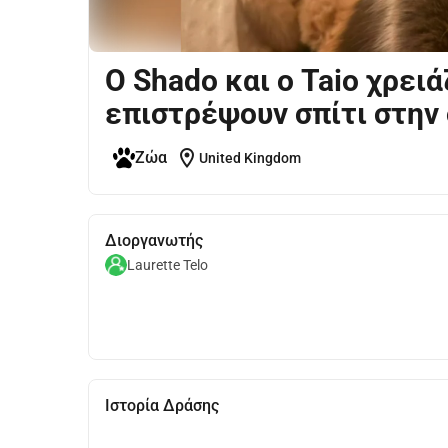
Ο Shado και ο Taio χρειά
επιστρέψουν σπίτι στην 
location_on
Ζώα
United Kingdom
Διοργανωτής
Laurette Telo
Ιστορία Δράσης