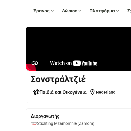
Έρανος
expand_more
Δώρισε
expand_more
Πλατφόρμα
expand_more
Σ
Σονστράλτζιέ
location_on
Παιδιά και Οικογένεια
Nederland
Διοργανωτής
Stichting Mzamomhle (Zamom)