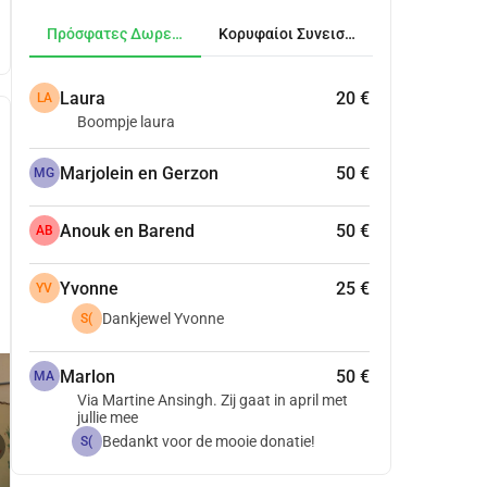
Πρόσφατες Δωρεές
Κορυφαίοι Συνεισφέροντες
Laura
20 €
LA
Boompje laura
Marjolein en Gerzon
50 €
MG
Anouk en Barend
50 €
AB
Yvonne
25 €
YV
Dankjewel Yvonne
S(
Marlon
50 €
MA
Via Martine Ansingh. Zij gaat in april met
jullie mee
play_circle
Bedankt voor de mooie donatie!
S(