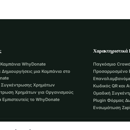
 αναζητούμε στην προετοιμασία της αναχώρησής μας το 
αίο βήμα;
ς
Χαρακτηριστικά
 Καμπάνια WhyDonate
Παγκόσμιο Crowd
 Δημιουργήσεις μια Καμπάνια στο
Προσαρμοσμένο 
nate
Επαναλαμβανόμε
 Συγκέντρωσης Χρημάτων
Κωδικός QR και 
τρωση Χρημάτων για Οργανισμούς
Ομαδική Συγκέν
να Εμπιστευτείς το WhyDonate
Plugin Φόρμας Δ
Ενσωμάτωση Zapi