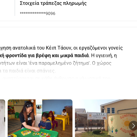
Στοιχεία τράπεζας πληρωμής
**************9096
Στο Vanwyksdorp στην Καρόο, σε μισή μέρα οδήγηση ανατολικά του Κέιπ Τάουν, οι εργαζόμενοι γονείς 
ή φροντίδα για βρέφη και μικρά παιδιά
. Η υγιεινή, η 
τήτων είναι 'ένα παραμελημένο ζήτημα'. Ο χώρος 
 τα παιδιά είναι σπάνιες.
ά, αναπτύσσεται σε κάθε άνθρωπο η γλωσσική του 
ς προβλημάτων, οι μαθηματικές δεξιότητες, η λεπτή και η 
τάλληλη ενθάρρυνση. Αν κατά τη διάρκεια αυτών των 
η, αυτή η έλλειψη μπορεί αργότερα να καλυφθεί μόνο με 
η καθυστέρηση είναι μόνιμη. Δεν είναι καλό για το παιδί, 
α και ούτε για τη χώρα.
υς πρέπει να συμμορφώνονται οι παιδικοί σταθμοί, αλλά ο 
α. Συχνά λείπουν γνώσεις και πόροι, ιδιαίτερα σε 