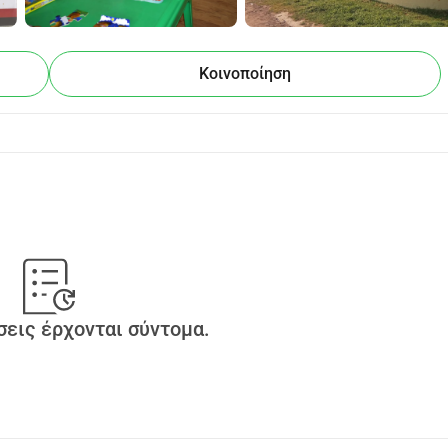
ταθμοί δεν ανθίζουν λόγω αυτού και παραμένουν 
 μακριά από το δρόμο. Αυτό πρέπει και μπορεί να αλλάξει, 
Κοινοποίηση
φρικανούς εταίρους και το Ίδρυμα Wilde Ganzen, τους 
τάσεων, την εκπαίδευση του προσωπικού και την 
οί τις προδιαγραφές της ΝΑ, η κυβέρνηση, μαζί με τους 
ταθμός στέκεται (και οικονομικά) στα πόδια του. 
Αποστολή 
 επαγγελματική ανάπτυξη του νηπιαγωγείου Sonstraal. 
ι την ομάδα του Sonstaaltjie, έχουν επιτευχθεί πολλά τα 
τεί και πιστοποιηθεί, ο σταθμός έχει μεταφερθεί σε ένα 
ικής Εκκλησίας και διαθέτει πλέον τρεις αίθουσες 
υαλέτες και ασφαλές πόσιμο νερό. 
εις έρχονται σύντομα.
λά εξοπλισμένη κουζίνα και μια τέταρτη αίθουσα 
dorp να μπορούν να παρακολουθήσουν αυτό το 
νουμε ξανά μαζί, αλλά τώρα κυριολεκτικά μόνοι μας. Στις 9 
ν για ΝΑ για να - με δικά τους έξοδα - δουλέψουν μαζί με 
e Ganzen, φέρνουμε επίσης τους απαραίτητους πόρους. Και 