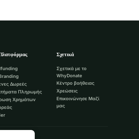
 Πλατφόρμας
Σχετικά
funding
Σχετικά με το
WhyDonate
Branding
Κέντρο βοήθειας
νες Δωρεές
Χρεώσεις
Αιτήματα Πληρωμής
Επικοινώνησε Μαζί
τρωση Χρημάτων
μας
ωρεάς
er