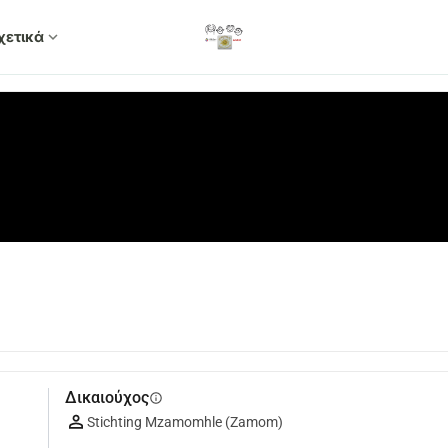
χετικά
expand_more
Δικαιούχος
info
Stichting Mzamomhle (Zamom)