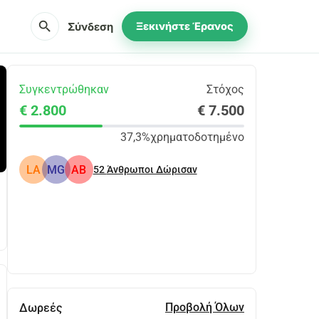
search
Σύνδεση
Ξεκινήστε Έρανος
Συγκεντρώθηκαν
Στόχος
€ 2.800
€ 7.500
37,3%
χρηματοδοτημένο
LA
MG
AB
52
Άνθρωποι Δώρισαν
Κοινοποίηση
Δωρεά
Προβολή Όλων
Δωρεές