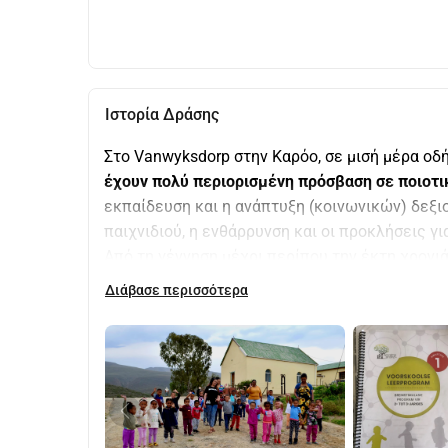
Ιστορία Δράσης
έχουν πολύ περιορισμένη πρόσβαση σε ποιοτικ
εκπαίδευση και η ανάπτυξη (κοινωνικών) δεξιο
παιχνιδιού, η ενθάρρυνση και οι προκλήσεις για
Από τη γέννηση μέχρι περίπου την έκτη χρονι
ικανότητα, η γνωστική και η ικανότητα επίλυση
Διάβασε περισσότερα
χονδρή κινητικότητα κ.λπ., εφόσον υπάρχει κα
μορφωτικών χρόνων δεν θεμελιωθεί αυτή η βάσ
πολύ περιορισμένο και δύσκολο τρόπο; δηλαδή, 
ούτε για την οικογένεια, ούτε για την κοινότητ
Η κυβέρνηση έχει μεν κανονισμούς στους οποίο
δρόμος για να φτάσουν εκεί αφήνεται στον τομέ