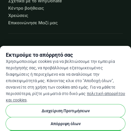
Σχετικά με το WhyDonate
Κέντρο βοήθειας
Χρεώσεις
Επικοινώνησε Μαζί μας
expand_more
Περισσότεροι πόροι
Εκτιμούμε το απόρρητό σας
Χρησιμοποιούμε cookies για να βελτιώσουμε την εμπειρία
περιήγησής σας, να προβάλλουμε εξατομικευμένες
διαφημίσεις ή περιεχόμενο και να αναλύουμε την
arrow_drop_down
El
επισκεψιμότητά μας. Κάνοντας κλικ στο "Αποδοχή όλων",
συναινείτε στη χρήση των cookies από εμάς. Για να μάθετε
★★★★★
4,9 / 5 βάσει 500+ κριτικών
περισσότερα, ρίξτε μια ματιά στο δικό μας
πολιτική απορρήτου
και cookies
.
Διαχείριση Προτιμήσεων
© 2012–2026
WhyDonate
Απόρρητο και cookies
cookie
Όροι και προϋποθέσεις
Ρυθμίσεις Cookies
Απόρριψη όλων
Κατασκευασμένο στην Ευρώπη
★