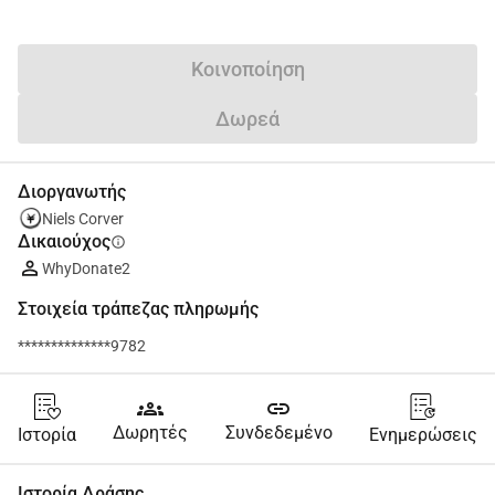
Κοινοποίηση
Δωρεά
Διοργανωτής
Niels Corver
Δικαιούχος
info
WhyDonate2
Στοιχεία τράπεζας πληρωμής
**************9782
groups
link
Δωρητές
Συνδεδεμένο
Ιστορία
Ενημερώσεις
Ιστορία Δράσης