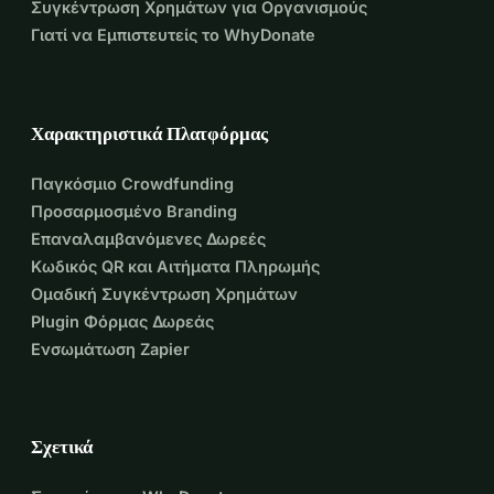
Συγκέντρωση Χρημάτων για Οργανισμούς
Σήμερα
Γιατί να Εμπιστευτείς το WhyDonate
Μαζί, ας κάνουμε μια ουσιαστική επίδραση. Δωρίστε στο 
Ταμείο Βοήθειας από Πλημμύρες της WhyDonate και 
βοηθήστε μας να φέρουμε ανακούφιση, ανάκαμψη και 
Χαρακτηριστικά Πλατφόρμας
ελπίδα στις κοινότητες της Ισπανίας που έχουν πληγεί 
από τις πλημμύρες. Ο Ισπανικός Ερυθρός Σταυρός είναι 
Παγκόσμιο Crowdfunding
ένας από τους δικαιούχους.
Προσαρμοσμένο Branding
Επαναλαμβανόμενες Δωρεές
Κωδικός QR και Αιτήματα Πληρωμής
Ομαδική Συγκέντρωση Χρημάτων
Plugin Φόρμας Δωρεάς
Ενσωμάτωση Zapier
Σχετικά