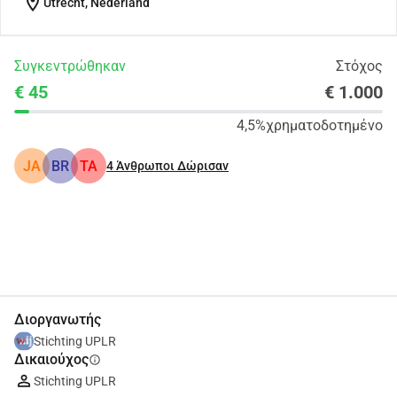
location_on
Utrecht, Nederland
Συγκεντρώθηκαν
Στόχος
€ 45
€ 1.000
4,5%
χρηματοδοτημένο
JA
BR
TA
4
Άνθρωποι Δώρισαν
Κοινοποίηση
Δωρεά
Διοργανωτής
Stichting UPLR
Δικαιούχος
info
Stichting UPLR