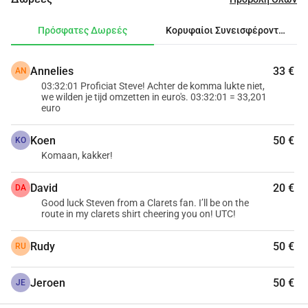
Στο Σπίτι Ronald McDonald στο UZ Βρυξελλών στο Γιέτ, 
οι γονείς μπορούν να διαμένουν όσο το παιδί τους 
Πρόσφατες Δωρεές
Κορυφαίοι Συνεισφέροντες
νοσηλεύεται. Επιπλέον, το Ταμείο Παιδιών διαθέτει 
επίσης ένα εξοχικό σπίτι στο Center Parcs les Ardennes 
Annelies
33 €
AN
(Βιέλσαλμ), όπου οι οικογένειες, μετά από μακρά 
03:32:01 Proficiat Steve! Achter de komma lukte niet,
νοσηλεία του παιδιού τους, μπορούν να δημιουργήσουν 
we wilden je tijd omzetten in euro's. 03:32:01 = 33,201
όμορφες αναμνήσεις μαζί με μια συμβολική συνεισφορά. 
euro
Η συμβολή σου κάνει πραγματικά τη διαφορά!
Koen
50 €
Ευχαριστώ!
KO
Komaan, kakker!
 Σημείωση: από το 2024 είναι υποχρεωτικό να 
David
20 €
DA
αναφέρετε μια διεύθυνση και έναν εθνικό αριθμό αν 
Good luck Steven from a Clarets fan. I’ll be on the
επιθυμείτε να αποκτήσετε φορολογική βεβαίωση για τις 
route in my clarets shirt cheering you on! UTC!
δωρεές σας από 40 και άνω.
Rudy
50 €
RU
Jeroen
50 €
JE