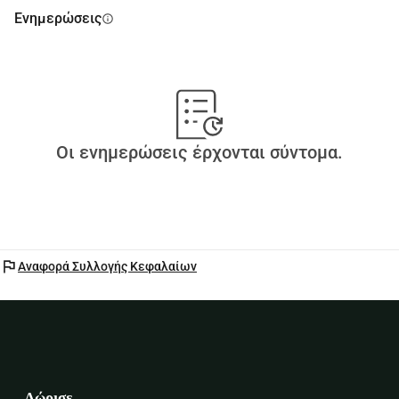
Ενημερώσεις
info
Οι ενημερώσεις έρχονται σύντομα.
flag
Αναφορά Συλλογής Κεφαλαίων
Δώρισε