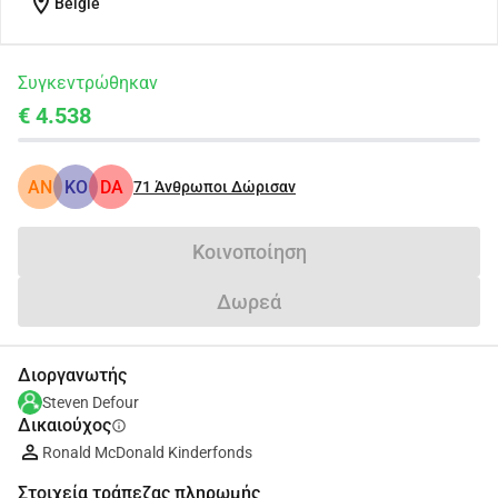
location_on
België
Συγκεντρώθηκαν
€ 4.538
AN
KO
DA
71
Άνθρωποι Δώρισαν
Κοινοποίηση
Δωρεά
Διοργανωτής
Steven Defour
Δικαιούχος
info
Ronald McDonald Kinderfonds
Στοιχεία τράπεζας πληρωμής