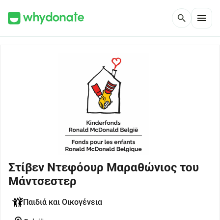
menu
search
Στίβεν Ντεφόουρ Μαραθώνιος του
Μάντσεστερ
Παιδιά και Οικογένεια