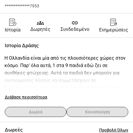
**************7953
groups
link
Δωρητές
Συνδεδεμένο
Ιστορία
Ενημερώσεις
Ιστορία Δράσης
Η Ολλανδία είναι μία από τις πλουσιότερες χώρες στον 
κόσμο. Παρ' όλα αυτά, 1 στα 9 παιδιά εδώ ζει σε 
συνθήκες φτώχειας. Αυτά τα παιδιά δεν μπορούν για 
οικονομικούς λόγους να συμμετάσχουν σε 
δραστηριότητες που θεωρούνται αυτονόητες για τους 
συνομήλικούς τους, όπως ένα πάρτι γενεθλίων ή μια 
Διάβασε περισσότερα
εκδρομή με την τάξη.
Συνήθως παρακολουθούν από την άκρη.
Δωρεά
Κοινοποίηση
Εμείς, ως φοιτητές Κοινωνικής Εργασίας στο Saxion, 
μπορούμε μαζί με το ίδρυμα Leergeld Enschede και μαζί 
Δωρεές
Προβολή Όλων
σας να κάνουμε τη διαφορά!