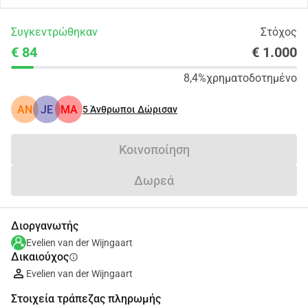
Συγκεντρώθηκαν
Στόχος
€ 84
€ 1.000
8,4%
χρηματοδοτημένο
AN
JE
MA
5
Άνθρωποι Δώρισαν
Κοινοποίηση
Δωρεά
Διοργανωτής
Evelien van der Wijngaart
Δικαιούχος
info
Evelien van der Wijngaart
Στοιχεία τράπεζας πληρωμής