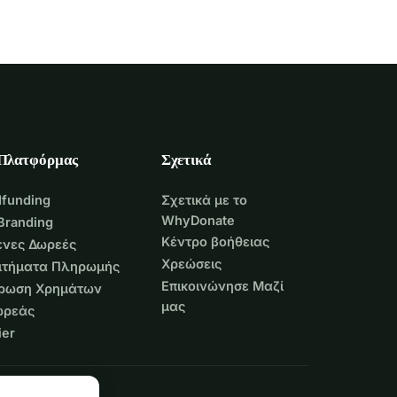
 Πλατφόρμας
Σχετικά
funding
Σχετικά με το
WhyDonate
Branding
Κέντρο βοήθειας
νες Δωρεές
Χρεώσεις
Αιτήματα Πληρωμής
Επικοινώνησε Μαζί
τρωση Χρημάτων
μας
ωρεάς
er