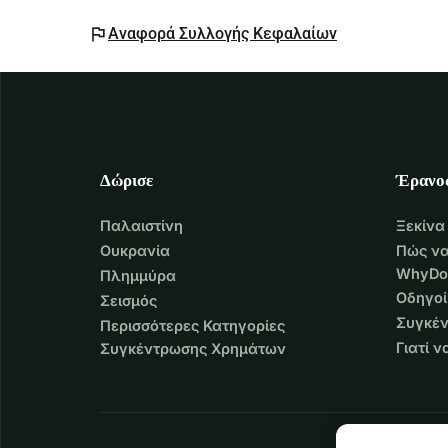
flag
Αναφορά Συλλογής Κεφαλαίων
Δώρισε
Έρανο
Παλαιστίνη
Ξεκίνα
Ουκρανία
Πώς να
WhyDo
Πλημμύρα
Οδηγοί
Σεισμός
Συγκέν
Περισσότερες Κατηγορίες
Γιατί 
Συγκέντρωσης Χρημάτων