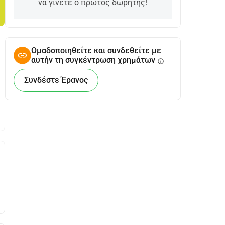
να γίνετε ο πρώτος δωρητής!
Ομαδοποιηθείτε και συνδεθείτε με
αυτήν τη συγκέντρωση χρημάτων
info
Συνδέστε Έρανος