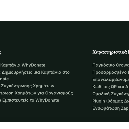
ς
Χαρακτηριστικά
 Καμπάνια WhyDonate
Παγκόσμιο Crowd
 Δημιουργήσεις μια Καμπάνια στο
Προσαρμοσμένο 
nate
Επαναλαμβανόμε
 Συγκέντρωσης Χρημάτων
Κωδικός QR και 
τρωση Χρημάτων για Οργανισμούς
Ομαδική Συγκέν
να Εμπιστευτείς το WhyDonate
Plugin Φόρμας Δ
Ενσωμάτωση Zapi