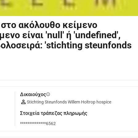
 στο ακόλουθο κείμενο
ενο είναι 'null' ή 'undefined',
λοσειρά: 'stichting steunfonds
Δικαιούχος
info
Stichting Steunfonds Willem Holtrop hospice
Στοιχεία τράπεζας πληρωμής
**************6562