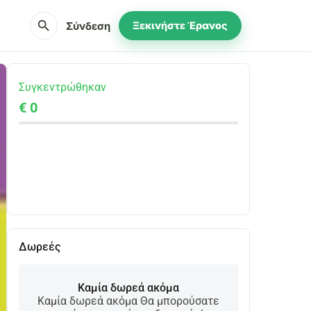
search
Σύνδεση
Ξεκινήστε Έρανος
Συγκεντρώθηκαν
€ 0
Κοινοποίηση
Δωρεά
Δωρεές
Καμία δωρεά ακόμα
Καμία δωρεά ακόμα Θα μπορούσατε