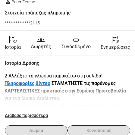
Peter Ferenc
Στοιχεία τράπεζας πληρωμής
**************2115
groups
link
Δωρητές
Συνδεδεμένο
Ιστορία
Ενημερώσεις
Ιστορία Δράσης
2 Αλλάξτε τη γλώσσα παρακάτω στη σελίδα!
Πληροφορίες βίντεο
 ΣΤΑΜΑΤΗΣΤΕ τις παράνομες 
ΚΑΡΤΕΛΙΣΤΙΚΕΣ πρακτικές στην Ευρώπη Πρωτοβουλία 
για ένα δίκαιο Διαδίκτυο.
Στην Ευρώπη υπάρχει εδώ και καιρό ένα μοντέλο μη 
λειτουργικού ανταγωνισμού στον τομέα των 
Διάβασε περισσότερα
τηλεπικοινωνιών.
Αποτέλεσμα είναι 
υψηλές τιμές για υπηρεσίες 
Δωρεά
Κοινοποίηση