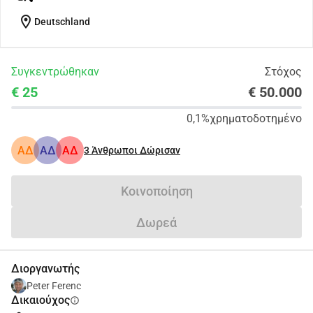
location_on
Deutschland
Συγκεντρώθηκαν
Στόχος
€ 25
€ 50.000
0,1%
χρηματοδοτημένο
ΑΔ
ΑΔ
ΑΔ
3
Άνθρωποι Δώρισαν
Κοινοποίηση
Δωρεά
Διοργανωτής
Peter Ferenc
Δικαιούχος
info