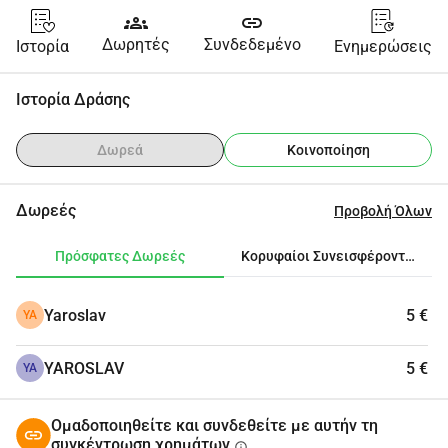
groups
link
Δωρητές
Συνδεδεμένο
Ιστορία
Ενημερώσεις
Ιστορία Δράσης
Δωρεά
Κοινοποίηση
Δωρεές
Προβολή Όλων
Πρόσφατες Δωρεές
Κορυφαίοι Συνεισφέροντες
Yaroslav
5 €
YA
YAROSLAV
5 €
YA
Ομαδοποιηθείτε και συνδεθείτε με αυτήν τη
συγκέντρωση χρημάτων
info