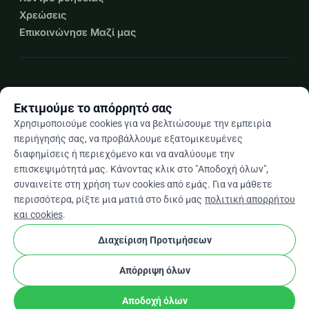
Χρεώσεις
Επικοινώνησε Μαζί μας
expand_more
Περισσότεροι πόροι
Εκτιμούμε το απόρρητό σας
Χρησιμοποιούμε cookies για να βελτιώσουμε την εμπειρία
περιήγησής σας, να προβάλλουμε εξατομικευμένες
διαφημίσεις ή περιεχόμενο και να αναλύουμε την
arrow_drop_down
El
επισκεψιμότητά μας. Κάνοντας κλικ στο "Αποδοχή όλων",
συναινείτε στη χρήση των cookies από εμάς. Για να μάθετε
★★★★★
4,9 / 5 βάσει 500+ κριτικών
περισσότερα, ρίξτε μια ματιά στο δικό μας
πολιτική απορρήτου
και cookies
.
Διαχείριση Προτιμήσεων
© 2012–2026
WhyDonate
Απόρρητο και cookies
cookie
Όροι και προϋποθέσεις
Ρυθμίσεις Cookies
Απόρριψη όλων
Κατασκευασμένο στην Ευρώπη
★
stripe
Επαληθευμένος Συνεργάτης
check
Αποδοχή όλων