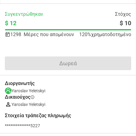
Συγκεντρώθηκαν
Στόχος
$ 12
$ 10
1298
Μέρες που απομένουν
120%
χρηματοδοτημένο
Κοινοποίηση
Δωρεά
Διοργανωτής
Yaroslav Yeletskyi
Δικαιούχος
info
Yaroslav Yeletskyi
Στοιχεία τράπεζας πληρωμής
**************5227