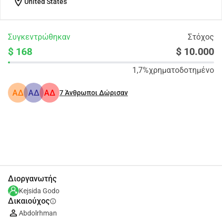
location_on
United States
Συγκεντρώθηκαν
Στόχος
$ 168
$ 10.000
1,7%
χρηματοδοτημένο
ΑΔ
ΑΔ
ΑΔ
7
Άνθρωποι Δώρισαν
Κοινοποίηση
Δωρεά
Διοργανωτής
Kejsida Godo
Δικαιούχος
info
Abdolrhman