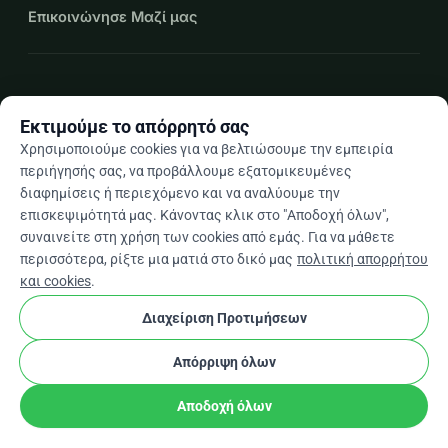
Επικοινώνησε Μαζί μας
expand_more
Περισσότεροι πόροι
Εκτιμούμε το απόρρητό σας
Χρησιμοποιούμε cookies για να βελτιώσουμε την εμπειρία
περιήγησής σας, να προβάλλουμε εξατομικευμένες
διαφημίσεις ή περιεχόμενο και να αναλύουμε την
arrow_drop_down
El
επισκεψιμότητά μας. Κάνοντας κλικ στο "Αποδοχή όλων",
συναινείτε στη χρήση των cookies από εμάς. Για να μάθετε
★★★★★
4,9 / 5 βάσει 500+ κριτικών
περισσότερα, ρίξτε μια ματιά στο δικό μας
πολιτική απορρήτου
και cookies
.
Διαχείριση Προτιμήσεων
© 2012–2026
WhyDonate
Απόρρητο και cookies
cookie
Όροι και προϋποθέσεις
Ρυθμίσεις Cookies
Απόρριψη όλων
Κατασκευασμένο στην Ευρώπη
★
stripe
Επαληθευμένος Συνεργάτης
check
Αποδοχή όλων
Κοινοποίηση
Δωρεά