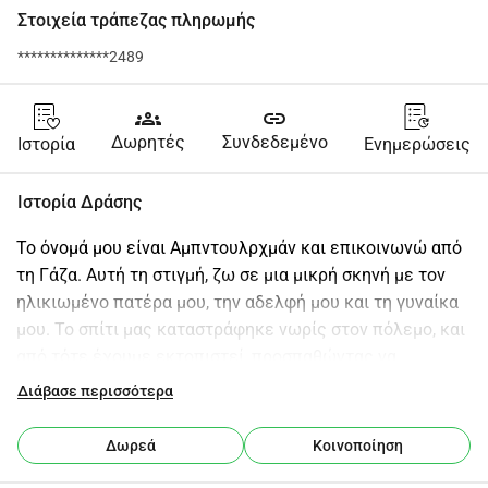
Στοιχεία τράπεζας πληρωμής
**************2489
groups
link
Δωρητές
Συνδεδεμένο
Ιστορία
Ενημερώσεις
Ιστορία Δράσης
Το όνομά μου είναι Αμπντουλρχμάν και επικοινωνώ από 
τη Γάζα. Αυτή τη στιγμή, ζω σε μια μικρή σκηνή με τον 
ηλικιωμένο πατέρα μου, την αδελφή μου και τη γυναίκα 
μου. Το σπίτι μας καταστράφηκε νωρίς στον πόλεμο, και 
από τότε έχουμε εκτοπιστεί, προσπαθώντας να 
προσαρμοστούμε σε μια πολύ δύσκολη πραγματικότητα.
Διάβασε περισσότερα
​Ξεκινάω αυτή την εκστρατεία για να βοηθήσω να 
καλυφθούν οι πιο βασικές ανάγκες της οικογένειάς μας. 
Δωρεά
Κοινοποίηση
Κάθε μέρα είναι μια μάχη για να βρούμε καθαρό πόσιμο 