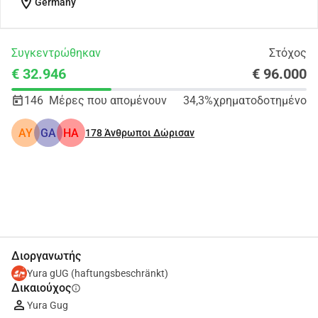
location_on
Germany
Συγκεντρώθηκαν
Στόχος
€ 32.946
€ 96.000
146
Μέρες που απομένουν
34,3%
χρηματοδοτημένο
AY
GA
HA
178
Άνθρωποι Δώρισαν
Κοινοποίηση
Δωρεά
Διοργανωτής
Yura gUG (haftungsbeschränkt)
Δικαιούχος
info
Yura Gug