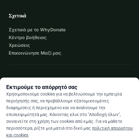
Σχετικά
Σχετικά με το WhyDonate
Κέντρο βοήθειας
Χρεώσεις
Επικοινώνησε Μαζί μας
expand_more
Περισσότεροι πόροι
Εκτιμούμε το απόρρητό σας
Χρησιμοποιούμε cookies για να βελτιώσουμε την εμπειρία
περιήγησής σας, να προβάλλουμε εξατομικευμένες
διαφημίσεις ή περιεχόμενο και να αναλύουμε την
arrow_drop_down
El
επισκεψιμότητά μας. Κάνοντας κλικ στο "Αποδοχή όλων",
συναινείτε στη χρήση των cookies από εμάς. Για να μάθετε
★★★★★
4,9 / 5 βάσει 500+ κριτικών
περισσότερα, ρίξτε μια ματιά στο δικό μας
πολιτική απορρήτου
και cookies
.