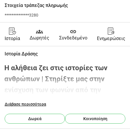
Στοιχεία τράπεζας πληρωμής
**************3280
groups
link
Δωρητές
Συνδεδεμένο
Ιστορία
Ενημερώσεις
Ιστορία Δράσης
Η αλήθεια ζει στις ιστορίες των 
ανθρώπων | Στηρίξτε μας στην 
ενίσχυση των φωνών από την 
Παλαιστίνη
Διάβασε περισσότερα
Για πάνω από τέσσερα χρόνια, το Untold Palestine είναι 
μια μικρή πρωτοβουλία για την καταγραφή 
Δωρεά
Κοινοποίηση
παραμελημένων παλαιστινιακών ιστοριών ιστορίες 