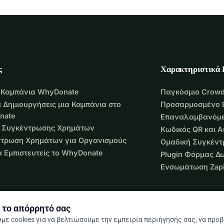
ς
Χαρακτηριστικά
 Καμπάνια WhyDonate
Παγκόσμιο Crowd
 Δημιουργήσεις μια Καμπάνια στο
Προσαρμοσμένο 
nate
Επαναλαμβανόμε
 Συγκέντρωσης Χρημάτων
Κωδικός QR και 
τρωση Χρημάτων για Οργανισμούς
Ομαδική Συγκέν
να Εμπιστευτείς το WhyDonate
Plugin Φόρμας Δ
Ενσωμάτωση Zapi
 το απόρρητό σας
με cookies για να βελτιώσουμε την εμπειρία περιήγησής σας, να προ