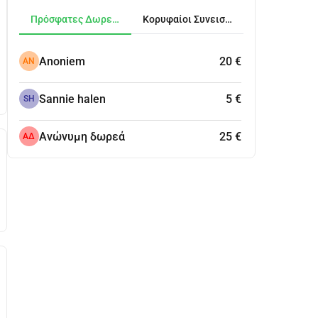
Πρόσφατες Δωρεές
Κορυφαίοι Συνεισφέροντες
Anoniem
20 €
AN
Sannie halen
5 €
SH
Ανώνυμη δωρεά
25 €
ΑΔ