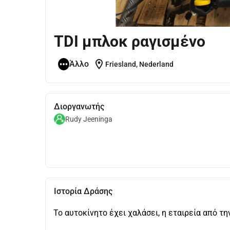
TDI μπλοκ ραγισμένο
location_on
Άλλο
Friesland, Nederland
Διοργανωτής
Rudy Jeeninga
Ιστορία Δράσης
Το αυτοκίνητο έχει χαλάσει, η εταιρεία από τη