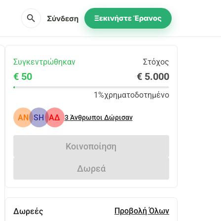
search
Σύνδεση
Ξεκινήστε Έρανος
Συγκεντρώθηκαν
Στόχος
€ 50
€ 5.000
1%
χρηματοδοτημένο
AN
SH
ΑΔ
3
Άνθρωποι Δώρισαν
Κοινοποίηση
Δωρεά
Προβολή Όλων
Δωρεές