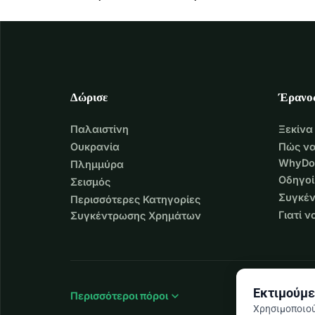
Δώρισε
Έρανο
Παλαιστίνη
Ξεκίνα
Ουκρανία
Πώς να
WhyDo
Πλημμύρα
Οδηγοί
Σεισμός
Συγκέν
Περισσότερες Κατηγορίες
Γιατί 
Συγκέντρωσης Χρημάτων
Εκτιμούμε
expand_more
Περισσότεροι πόροι
Χρησιμοποιού