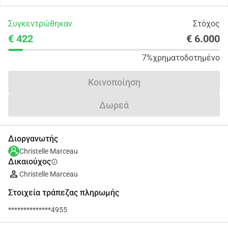
Συγκεντρώθηκαν
Στόχος
€ 422
€ 6.000
7%
χρηματοδοτημένο
Κοινοποίηση
Δωρεά
Διοργανωτής
Christelle Marceau
Δικαιούχος
info
Christelle Marceau
Στοιχεία τράπεζας πληρωμής
**************4955