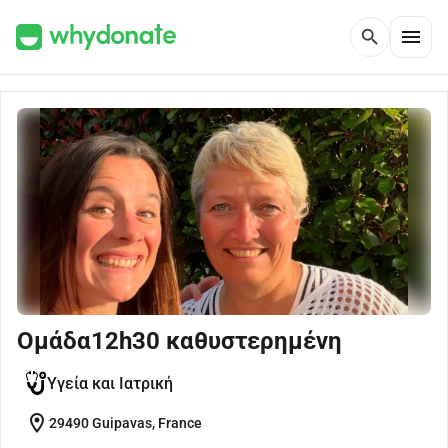
menu
search
Ομάδα12h30 καθυστερημένη
Υγεία και Ιατρική
location_on
29490 Guipavas, France