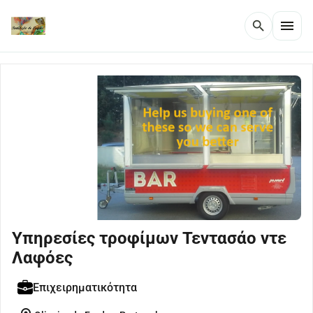
menu
search
Υπηρεσίες τροφίμων Τεντασάο ντε
Λαφόες
Επιχειρηματικότητα