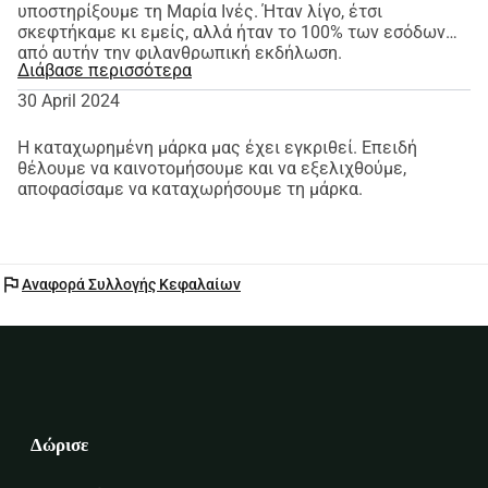
υποστηρίξουμε τη Μαρία Ινές. Ήταν λίγο, έτσι
σκεφτήκαμε κι εμείς, αλλά ήταν το 100% των εσόδων
Με αυτή τη συγκέντρωση σκοπεύουμε να αποκτήσουμε 
από αυτήν την φιλανθρωπική εκδήλωση.
Διάβασε περισσότερα
ένα πλήρως εξοπλισμένο τροχόσπιτο για να 
30 April 2024
εξυπηρετούμε καλύτερα τους πελάτες μας. 
Επισκεφθείτε μας και δοκιμάστε τις ειδικότητές μας.
Η καταχωρημένη μάρκα μας έχει εγκριθεί. Επειδή
Σημείωση: Τα κεφάλαια που θα ληφθούν και δεν θα 
θέλουμε να καινοτομήσουμε και να εξελιχθούμε,
χρησιμοποιηθούν σε αυτή τη δραστηριότητα θα 
αποφασίσαμε να καταχωρήσουμε τη μάρκα.
δωρηθούν σε αθλητικές ενώσεις της περιοχής.
flag
Αναφορά Συλλογής Κεφαλαίων
Δώρισε