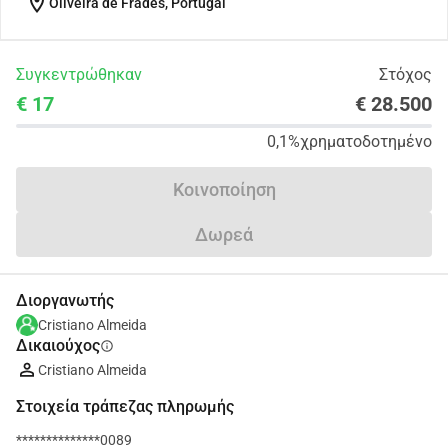
location_on
Oliveira de Frades, Portugal
Συγκεντρώθηκαν
Στόχος
€ 17
€ 28.500
0,1%
χρηματοδοτημένο
Κοινοποίηση
Δωρεά
Διοργανωτής
Cristiano Almeida
Δικαιούχος
info
Cristiano Almeida
Στοιχεία τράπεζας πληρωμής
**************0089