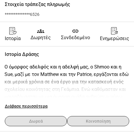
Στοιχεία τράπεζας πληρωμής
**************6526
groups
link
Δωρητές
Συνδεδεμένο
Ιστορία
Ενημερώσεις
Ιστορία Δράσης
Ο όμορφος αδελφός και η αδελφή μας, ο Shmoo και η 
Sue, μαζί με τον Matthew και την Patrice, εργάζονται εδώ 
και μερικά χρόνια σε ένα έργο για την κατασκευή ενός 
σχολείου κοινότητας στη Γκάμπια. Ενώ καθόμασταν και 
μοιραζόμασταν με μια όμορφη ομάδα ανθρώπων γύρω 
από τη φωτιά την περασμένη εβδομάδα, είπαν ότι 
Διάβασε περισσότερα
χρειάζονται μόλις 30 χιλιάδες λίρες για να 
ολοκληρώσουν αυτό το καταπληκτικό έργο που είναι 
Δωρεά
Κοινοποίηση
ήδη σε καλό δρόμο. Ρίξτε μια ματιά στην πρόοδό τους 