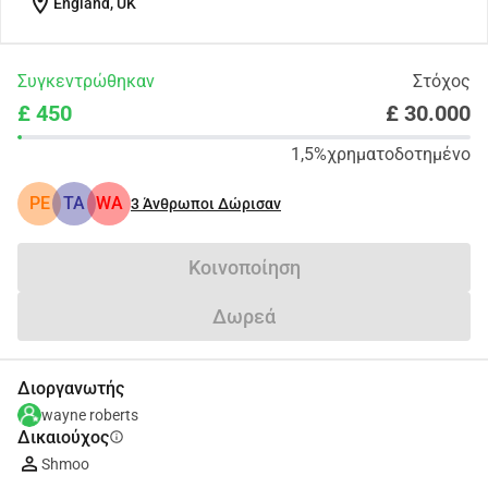
location_on
England, UK
Συγκεντρώθηκαν
Στόχος
£ 450
£ 30.000
1,5%
χρηματοδοτημένο
PE
TA
WA
3
Άνθρωποι Δώρισαν
Κοινοποίηση
Δωρεά
Διοργανωτής
wayne roberts
Δικαιούχος
info
Shmoo