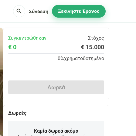
search
Σύνδεση
Ξεκινήστε Έρανος
Συγκεντρώθηκαν
Στόχος
€ 0
€ 15.000
0%
χρηματοδοτημένο
Κοινοποίηση
Δωρεά
Δωρεές
Καμία δωρεά ακόμα