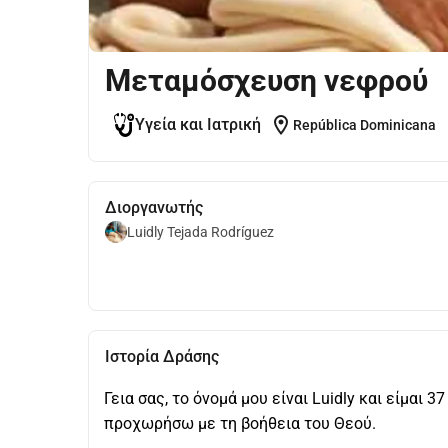
Μεταμόσχευση νεφρού
location_on
Υγεία και Ιατρική
República Dominicana
Διοργανωτής
Luidly Tejada Rodríguez
Ιστορία Δράσης
Γεια σας, το όνομά μου είναι Luidly και είμαι 
προχωρήσω με τη βοήθεια του Θεού.