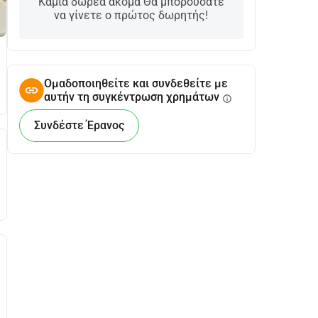
Καμία δωρεά ακόμα Θα μπορούσατε
να γίνετε ο πρώτος δωρητής!
Ομαδοποιηθείτε και συνδεθείτε με
αυτήν τη συγκέντρωση χρημάτων
info
Συνδέστε Έρανος