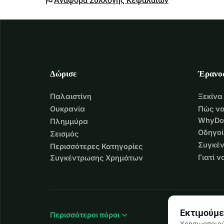
flag
Αναφορά Συλλογής Κεφαλαίων
Δώρισε
Έρανο
Παλαιστίνη
Ξεκίνα
Ουκρανία
Πώς να
WhyDo
Πλημμύρα
Οδηγοί
Σεισμός
Συγκέν
Περισσότερες Κατηγορίες
Γιατί 
Συγκέντρωσης Χρημάτων
Εκτιμούμε
expand_more
Περισσότεροι πόροι