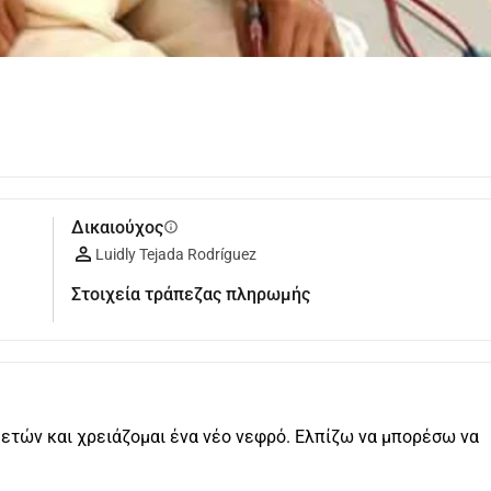
Δικαιούχος
info
Luidly Tejada Rodríguez
Στοιχεία τράπεζας πληρωμής
37 ετών και χρειάζομαι ένα νέο νεφρό. Ελπίζω να μπορέσω να 