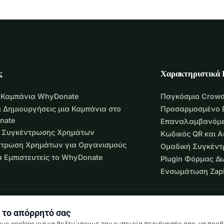
ς
Χαρακτηριστικά
 Καμπάνια WhyDonate
Παγκόσμιο Crowd
 Δημιουργήσεις μια Καμπάνια στο
Προσαρμοσμένο 
nate
Επαναλαμβανόμε
 Συγκέντρωσης Χρημάτων
Κωδικός QR και 
τρωση Χρημάτων για Οργανισμούς
Ομαδική Συγκέν
να Εμπιστευτείς το WhyDonate
Plugin Φόρμας Δ
Ενσωμάτωση Zapi
 το απόρρητό σας