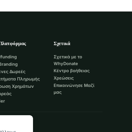
 Πλατφόρμας
Σχετικά
funding
Σχετικά με το
WhyDonate
Branding
Κέντρο βοήθειας
νες Δωρεές
Χρεώσεις
Αιτήματα Πληρωμής
Επικοινώνησε Μαζί
τρωση Χρημάτων
μας
ωρεάς
er