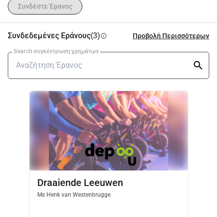
Συνδέστε Έρανος
Συνδεδεμένες Εράνους
(3)
Προβολή Περισσότερων
info
Search συγκέντρωση χρημάτων
Draaiende Leeuwen
Με
Henk van Westenbrugge