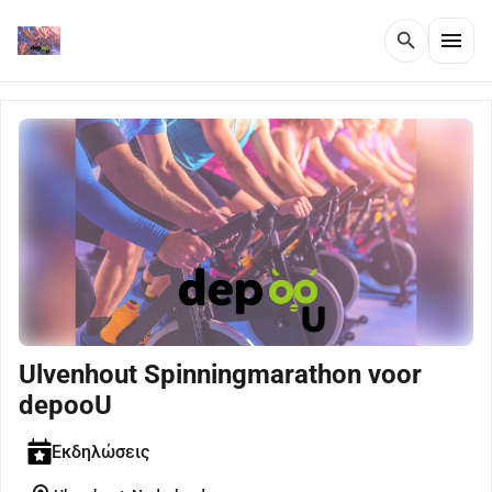
menu
search
Ulvenhout Spinningmarathon voor
depooU
Εκδηλώσεις