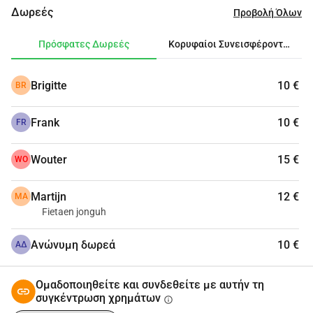
ωρών
Spinningmarathon
, διάφοροι εκπαιδευτές και 
Δωρεές
Προβολή Όλων
εκατοντάδες συμμετέχοντες θα ιδρώσουν για έναν 
κοινό στόχο:
Πρόσφατες Δωρεές
Κορυφαίοι Συνεισφέροντες
€12.000
 να συγκεντρωθούν για την υλοποίηση του 
depooU!
Brigitte
10 €
BR
Το depooU είναι η νέα αποθήκη συλλόγων και η 
δημιουργική καρδιά του Ulvenhout.
Frank
10 €
FR
Χρειαζόμαστε τη στήριξή σου, οπότε 
Wouter
15 €
ανέλαβε αυτή την πρόκληση!
WO
Martijn
12 €
MA
Fietaen jonguh
Ανώνυμη δωρεά
10 €
ΑΔ
Ομαδοποιηθείτε και συνδεθείτε με αυτήν τη
συγκέντρωση χρημάτων
info