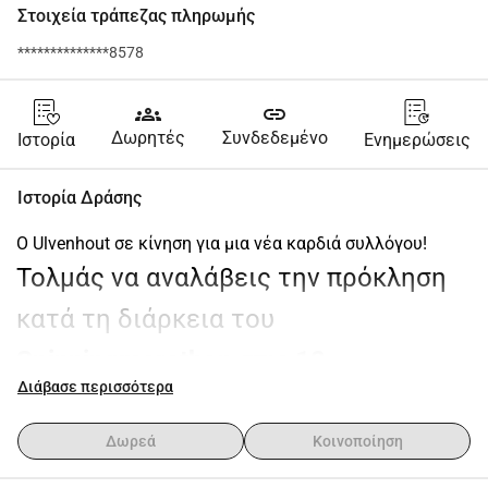
Στοιχεία τράπεζας πληρωμής
**************8578
groups
link
Δωρητές
Συνδεδεμένο
Ιστορία
Ενημερώσεις
Ιστορία Δράσης
Ο Ulvenhout σε κίνηση για μια νέα καρδιά συλλόγου!
Τολμάς να αναλάβεις την πρόκληση 
κατά τη διάρκεια του 
Spinningmarathon στις 12 
Διάβασε περισσότερα
Δεκεμβρίου 2025;
Στις 12 Δεκεμβρίου, ο Ulvenhout θα τεθεί κυριολεκτικά 
Δωρεά
Κοινοποίηση
και μεταφορικά σε κίνηση. Κατά τη διάρκεια ενός 
12 