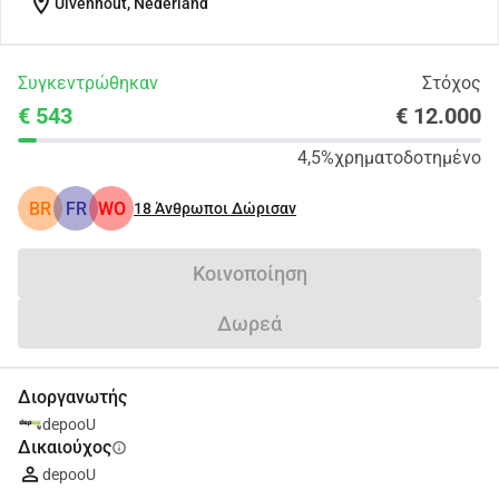
location_on
Ulvenhout, Nederland
Συγκεντρώθηκαν
Στόχος
€ 543
€ 12.000
4,5%
χρηματοδοτημένο
BR
FR
WO
18
Άνθρωποι Δώρισαν
Κοινοποίηση
Δωρεά
Διοργανωτής
depooU
Δικαιούχος
info
depooU