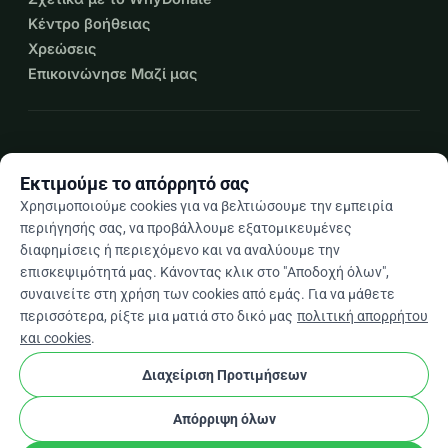
Κέντρο βοήθειας
Χρεώσεις
Επικοινώνησε Μαζί μας
expand_more
Περισσότεροι πόροι
Εκτιμούμε το απόρρητό σας
Χρησιμοποιούμε cookies για να βελτιώσουμε την εμπειρία
περιήγησής σας, να προβάλλουμε εξατομικευμένες
διαφημίσεις ή περιεχόμενο και να αναλύουμε την
arrow_drop_down
El
επισκεψιμότητά μας. Κάνοντας κλικ στο "Αποδοχή όλων",
συναινείτε στη χρήση των cookies από εμάς. Για να μάθετε
★★★★★
4,9 / 5 βάσει 500+ κριτικών
περισσότερα, ρίξτε μια ματιά στο δικό μας
πολιτική απορρήτου
και cookies
.
Διαχείριση Προτιμήσεων
© 2012–2026
WhyDonate
Απόρρητο και cookies
cookie
Όροι και προϋποθέσεις
Ρυθμίσεις Cookies
Απόρριψη όλων
Κατασκευασμένο στην Ευρώπη
★