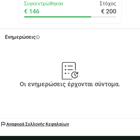
Συγκεντρώθηκαν
Στόχος
€ 146
€ 200
Ενημερώσεις
info
Οι ενημερώσεις έρχονται σύντομα.
flag
Αναφορά Συλλογής Κεφαλαίων