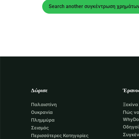
Search another συγκέντρωση χρημάτω
Δώρισε
Έρανο
Παλαιστίνη
Ξεκίνα
Ουκρανία
Πώς να
WhyDo
Πλημμύρα
Οδηγοί
Σεισμός
Συγκέν
Περισσότερες Κατηγορίες