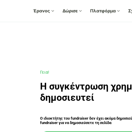
Έρανος
expand_more
Δώρισε
expand_more
Πλατφόρμα
expand_more
Σ
Γεια!
Η συγκέντρωση χρημ
δημοσιευτεί
Ο ιδιοκτήτης του fundraiser δεν έχει ακόμα δημοσιε
fundraiser για να δημοσιεύσετε τη σελίδα