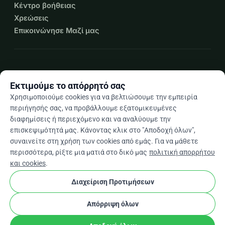
Κέντρο βοήθειας
προσκαλούμε να σταθείτε πλάι μας και να αναγνωρίσετε 
Χρεώσεις
αυτό ως έναν τρόπο υποστήριξης του εδάφους για μια 
Επικοινώνησε Μαζί μας
κοινή υγιή ανθρωπότητα να καλλιεργηθεί. Μαζί, ας 
περπατήσουμε αυτό που λέμε και ας επιλέγουμε, ξανά 
και ξανά, τη γλώσσα της συμπόνιας και της αγάπης.
expand_more
Περισσότεροι πόροι
Σας ευχαριστούμε εκ των προτέρων για την 
Εκτιμούμε το απόρρητό σας
γενναιοδωρία σας.
Χρησιμοποιούμε cookies για να βελτιώσουμε την εμπειρία
περιήγησής σας, να προβάλλουμε εξατομικευμένες
διαφημίσεις ή περιεχόμενο και να αναλύουμε την
Η Δάφνη και η Νεφέλη, και η ομάδα του 
Uniting in Our 
arrow_drop_down
El
επισκεψιμότητά μας. Κάνοντας κλικ στο "Αποδοχή όλων",
Humanity
συναινείτε στη χρήση των cookies από εμάς. Για να μάθετε
★★★★★
4,9 / 5 βάσει 500+ κριτικών
περισσότερα, ρίξτε μια ματιά στο δικό μας
πολιτική απορρήτου
και cookies
.
Διαχείριση Προτιμήσεων
© 2012–2026
WhyDonate
Απόρρητο και cookies
cookie
Όροι και προϋποθέσεις
Ρυθμίσεις Cookies
Απόρριψη όλων
Κατασκευασμένο στην Ευρώπη
★
stripe
Επαληθευμένος Συνεργάτης
check