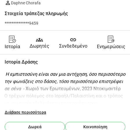
Daphne Chorafa
Στοιχεία τράπεζας πληρωμής
**************9459
groups
link
Δωρητές
Συνδεδεμένο
Ιστορία
Ενημερώσεις
Ιστορία Δράσης
 Η εμπιστοσύνη είναι σαν μια αντήχηση, όσο περισσότερο 
την φωνάζεις στο δάσος, τόσο περισσότερο επιστρέφει 
σε σένα 
 - Χωριό των Ερωτευμένων, 2023 Ντοκιμαντέρ
Ο τρέχων πόλεμος στο Ισραήλ/Παλαιστίνη και ο τρόπος 
με τον οποίο εξελίχθηκαν τα γεγονότα τους 
τελευταίους μήνες (και τις δεκαετίες) είναι μια φρικτή 
Διάβασε περισσότερα
εκδήλωση των σκοτεινότερων πτυχών της 
ανθρωπότητάς μας. Ενώ αντιμετωπίζουμε εξτρεμιστικά 
Δωρεά
Κοινοποίηση