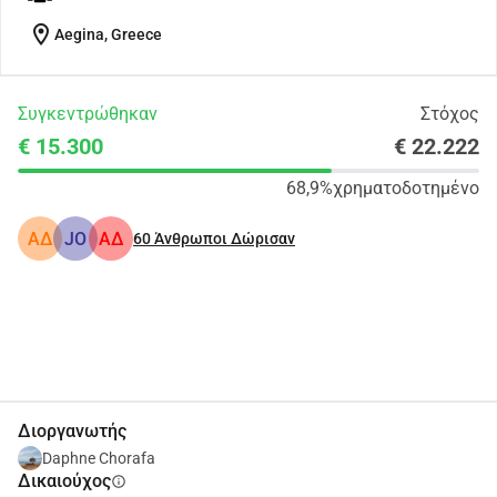
location_on
Aegina, Greece
Συγκεντρώθηκαν
Στόχος
€ 15.300
€ 22.222
68,9%
χρηματοδοτημένο
ΑΔ
JO
ΑΔ
60
Άνθρωποι Δώρισαν
Κοινοποίηση
Δωρεά
Διοργανωτής
Daphne Chorafa
Δικαιούχος
info