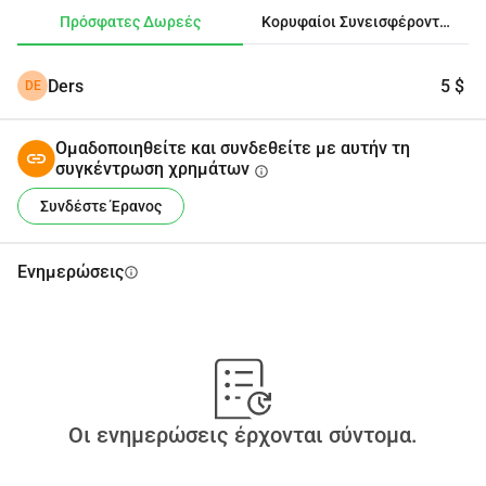
κατάλληλη φροντίδα το συντομότερο δυνατό. Κάθε 
Πρόσφατες Δωρεές
Κορυφαίοι Συνεισφέροντες
συνεισφορά, όσο μικρή κι αν είναι, θα κάνει πραγματική 
διαφορά στην ανακούφιση του πόνου του και στην 
Ders
5 $
DE
υποστήριξη της ανάρρωσής του. Σας ευχαριστώ για την 
καλοσύνη και την υποστήριξή σας.
Ομαδοποιηθείτε και συνδεθείτε με αυτήν τη
συγκέντρωση χρημάτων
info
Συνδέστε Έρανος
Ενημερώσεις
info
Οι ενημερώσεις έρχονται σύντομα.