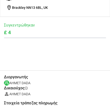
location_on
Brackley NN13 6BL, UK
Συγκεντρώθηκαν
£ 4
Κοινοποίηση
Δωρεά
Διοργανωτής
AHMET DADA
Δικαιούχος
info
AHMET DADA
Στοιχεία τράπεζας πληρωμής