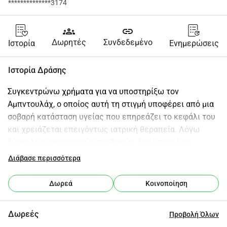
**************3174
groups
link
Δωρητές
Συνδεδεμένο
Ιστορία
Ενημερώσεις
Ιστορία Δράσης
Συγκεντρώνω χρήματα για να υποστηρίξω τον 
Αμπντουλάχ, ο οποίος αυτή τη στιγμή υποφέρει από μια 
σοβαρή κατάσταση υγείας που επηρεάζει το κεφάλι του 
και χρειάζεται επειγόντως ιατρική θεραπεία. Λόγω 
δύσκολων οικονομικών συνθηκών, δεν μπορεί να 
καλύψει το κόστος της απαραίτητης ιατρικής φροντίδας, 
Διάβασε περισσότερα
συμπεριλαμβανομένων εξετάσεων, φαρμάκων και 
θεραπείας. Η κατάσταση του απαιτεί άμεση προσοχή για 
Δωρεά
Κοινοποίηση
να αποφευχθούν περαιτέρω επιπλοκές. Όλες οι δωρεές 
θα χρησιμοποιηθούν για να υποστηρίξουν τις ιατρικές 
Δωρεές
Προβολή Όλων
του ανάγκες και να τον βοηθήσουν να αποκτήσει την 