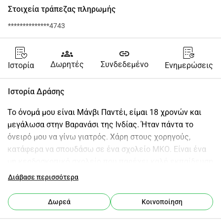
Στοιχεία τράπεζας πληρωμής
**************4743
groups
link
Δωρητές
Συνδεδεμένο
Ιστορία
Ενημερώσεις
Ιστορία Δράσης
Το όνομά μου είναι Μάνβι Παντέι, είμαι 18 χρονών και 
μεγάλωσα στην Βαρανάσι της Ινδίας. Ήταν πάντα το 
όνειρό μου να γίνω γιατρός. Χάρη στους χορηγούς, 
κατάφερα να σπουδάσω σε ένα σχολείο ΜΚΟ. Είναι ένα 
μη κερδοσκοπικό σχολείο που παρέχει καλή εκπαίδευση 
σε παιδιά με περιορισμένες δυνατότητες. Αυτό το 
Διάβασε περισσότερα
σχολείο το ολοκλήρωσα με επιτυχία και στη συνέχεια 
προετοιμάστηκα για τις εξετάσεις εισαγωγής στην 
Δωρεά
Κοινοποίηση
ιατρική στην Ινδία, όπου και πήρα έγκριση για μια 