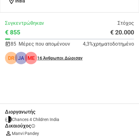
location_on
India
Συγκεντρώθηκαν
Στόχος
€ 855
€ 20.000
85
Μέρες που απομένουν
4,3%
χρηματοδοτημένο
DR
JA
ME
16
Άνθρωποι Δώρισαν
Κοινοποίηση
Δωρεά
Διοργανωτής
Chances 4 Children India
Δικαιούχος
info
Manvi Pandey