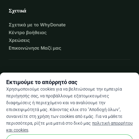
Σχετικά
Σχετικά με το WhyDonate
Κέντρο βοήθειας
Χρεώσεις
Επικοινώνησε Μαζί μας
expand_more
Περισσότεροι πόροι
Εκτιμούμε το απόρρητό σας
Χρησιμοποιούμε cookies για να βελτιώσουμε την εμπειρία
περιήγησής σας, να προβάλλουμε εξατομικευμένες
διαφημίσεις ή περιεχόμενο και να αναλύουμε την
arrow_drop_down
El
επισκεψιμότητά μας. Κάνοντας κλικ στο "Αποδοχή όλων",
συναινείτε στη χρήση των cookies από εμάς. Για να μάθετε
★★★★★
4,9 / 5 βάσει 500+ κριτικών
περισσότερα, ρίξτε μια ματιά στο δικό μας
πολιτική απορρήτου
και cookies
.