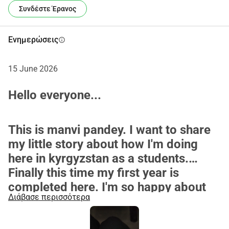
Κατανοώ ότι είναι ένα τεράστιο ποσό.
Συνδέστε Έρανος
Γίνοντας γιατρός, μπορώ όχι μόνο να αλλάξω το μέλλον 
μου, αλλά και να συμβάλλω σημαντικά στην ευημερία 
Ενημερώσεις
info
των ανθρώπων στην Ινδία.
Ελπίζω ότι θα με στηρίξετε σε αυτό.
15 June 2026
Hello everyone...
This is manvi pandey. I want to share
my little story about how I'm doing
here in kyrgyzstan as a students.
Finally this time my first year is
completed here. I'm so happy about
Διάβασε περισσότερα
this . This journey was not easy but it
was good I faced lot of problems but