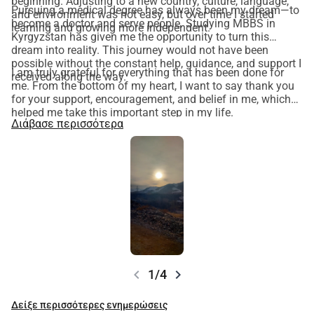
beginning. Adjusting to a new country, culture, language,
Pursuing a medical degree has always been my dream—to
and environment was not easy, but over time I started
become a doctor and serve people. Studying MBBS in
learning and growing more independent.
Kyrgyzstan has given me the opportunity to turn this
dream into reality. This journey would not have been
possible without the constant help, guidance, and support I
I am truly grateful for everything that has been done for
received along the way.
me. From the bottom of my heart, I want to say thank you
for your support, encouragement, and belief in me, which
helped me take this important step in my life.
Διάβασε περισσότερα
chevron_left
chevron_right
1/4
Δείξε περισσότερες ενημερώσεις