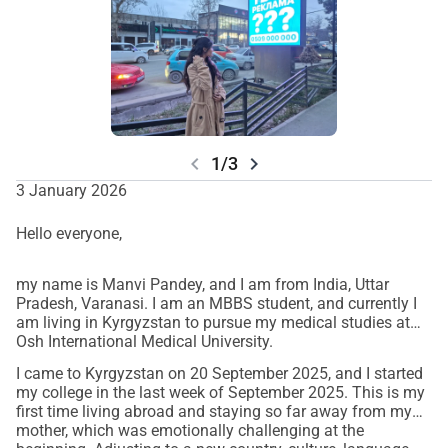
I'm achieving my dreams here... I
of you. Because of your help and support, I am able to
really appreciate this that I could have
study here and follow my dreams. I am very grateful for
everything you have done for me.
this opportunity. Thank you so much
chevron_left
chevron_right
1/3
3 January 2026
Hello everyone,
my name is Manvi Pandey, and I am from India, Uttar
Pradesh, Varanasi. I am an MBBS student, and currently I
am living in Kyrgyzstan to pursue my medical studies at
Osh International Medical University.
I came to Kyrgyzstan on 20 September 2025, and I started
my college in the last week of September 2025. This is my
first time living abroad and staying so far away from my
mother, which was emotionally challenging at the