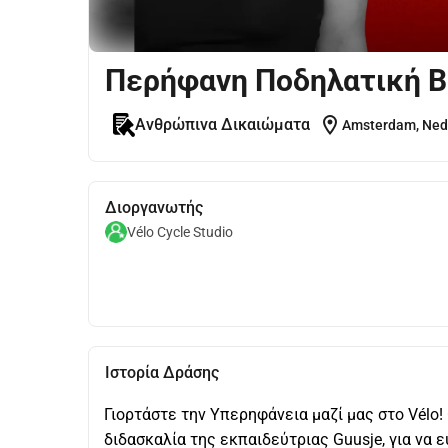
Περήφανη Ποδηλατική Βό
location_on
Ανθρώπινα Δικαιώματα
Amsterdam, Ned
Διοργανωτής
Vélo Cycle Studio
Ιστορία Δράσης
Γιορτάστε την Υπερηφάνεια μαζί μας στο Vélo
διδασκαλία της εκπαιδεύτριας Guusje, για να ε