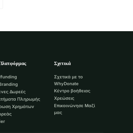
 Πλατφόρμας
Σχετικά
funding
Σχετικά με το
WhyDonate
Branding
Κέντρο βοήθειας
νες Δωρεές
Χρεώσεις
Αιτήματα Πληρωμής
Επικοινώνησε Μαζί
τρωση Χρημάτων
μας
ωρεάς
er