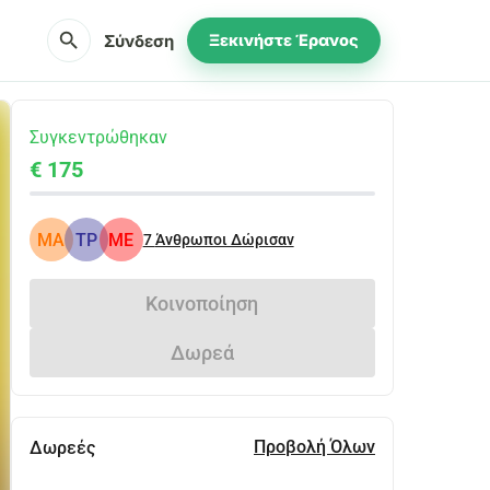
search
Σύνδεση
Ξεκινήστε Έρανος
Συγκεντρώθηκαν
€ 175
MA
TP
ME
7
Άνθρωποι Δώρισαν
Κοινοποίηση
Δωρεά
Προβολή Όλων
Δωρεές