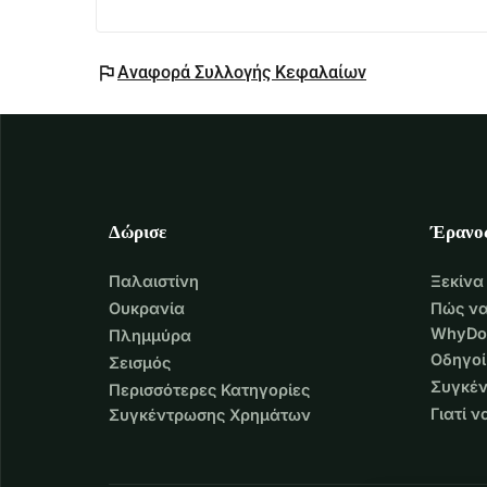
flag
Αναφορά Συλλογής Κεφαλαίων
Δώρισε
Έρανο
Παλαιστίνη
Ξεκίνα
Ουκρανία
Πώς να
WhyDo
Πλημμύρα
Οδηγοί
Σεισμός
Συγκέν
Περισσότερες Κατηγορίες
Γιατί 
Συγκέντρωσης Χρημάτων