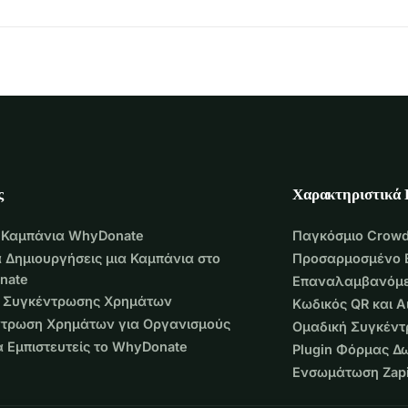
ς
Χαρακτηριστικά
 Καμπάνια WhyDonate
Παγκόσμιο Crowd
 Δημιουργήσεις μια Καμπάνια στο
Προσαρμοσμένο 
nate
Επαναλαμβανόμε
 Συγκέντρωσης Χρημάτων
Κωδικός QR και 
τρωση Χρημάτων για Οργανισμούς
Ομαδική Συγκέν
να Εμπιστευτείς το WhyDonate
Plugin Φόρμας Δ
Ενσωμάτωση Zapi