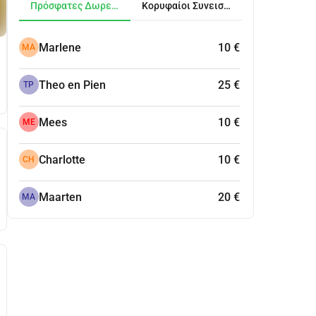
Πρόσφατες Δωρεές
Κορυφαίοι Συνεισφέροντες
Marlene
10 €
MA
Theo en Pien
25 €
TP
Mees
10 €
ME
Charlotte
10 €
CH
Maarten
20 €
MA