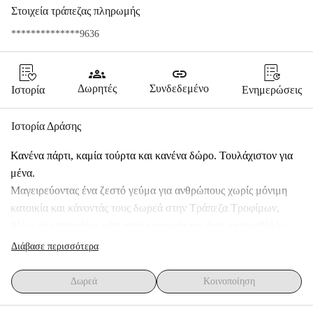
Στοιχεία τράπεζας πληρωμής
**************9636
groups
link
Δωρητές
Συνδεδεμένο
Ιστορία
Ενημερώσεις
Ιστορία Δράσης
Κανένα πάρτι, καμία τούρτα και κανένα δώρο. Τουλάχιστον για 
μένα.
Μαγειρεύοντας ένα ζεστό γεύμα για ανθρώπους χωρίς μόνιμη 
κατοικία και κάνοντάς τους δωρεά στην Τράπεζα Τροφίμων, 
θέλω να επιστρέψω κάτι στην κοινωνία και έτσι να συμβάλλω 
στην επίλυση της κρυφής πείνας. Δεν μπορώ να φανταστώ 
Διάβασε περισσότερα
καλύτερο δώρο γενεθλίων.
Βοήθησέ με. Η δωρεά σου κάνει μια τεράστια διαφορά.
Δωρεά
Κοινοποίηση
Για ερωτήσεις, μπορείς πάντα να με βρεις: 06-40300620
Σε ευχαριστώ πολύ!