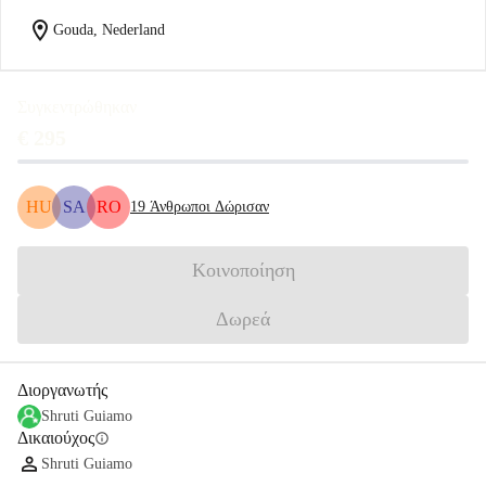
location_on
Gouda, Nederland
Συγκεντρώθηκαν
€ 295
HU
SA
RO
19
Άνθρωποι Δώρισαν
Κοινοποίηση
Δωρεά
Διοργανωτής
Shruti Guiamo
Δικαιούχος
info
Shruti Guiamo