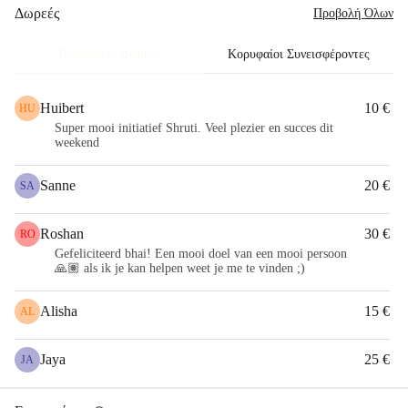
Δωρεές
Προβολή Όλων
Πρόσφατες Δωρεές
Κορυφαίοι Συνεισφέροντες
Huibert
10 €
HU
Super mooi initiatief Shruti. Veel plezier en succes dit
weekend
Sanne
20 €
SA
Roshan
30 €
RO
Gefeliciteerd bhai! Een mooi doel van een mooi persoon
🙏🏽 als ik je kan helpen weet je me te vinden ;)
Alisha
15 €
AL
Jaya
25 €
JA