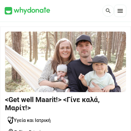
menu
search
<Get well Maarit!> <Γίνε καλά,
Μαρίτ!>
Υγεία και Ιατρική