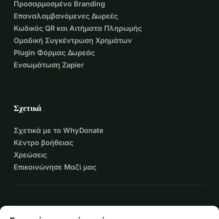
Προσαρμοσμένο Branding
Ιατρικά υλικά και φάρμακα
Επαναλαμβανόμενες Δωρεές
Πρόσληψη βοηθητικού προσωπικού 
Κωδικός QR και Αιτήματα Πληρωμής
Ομαδική Συγκέντρωση Χρημάτων
(νταντάδες, νοσοκόμες, 
Plugin Φόρμας Δωρεάς
λογοθεραπευτές, φυσικοθεραπευτές 
Ενσωμάτωση Zapier
κ.α.)
Άλλες απρόβλεπτες δαπάνες μέχρι 
Σχετικά
να αποκατασταθούν τα εισοδήματα 
Σχετικά με το WhyDonate
και των δύο, της Maarit και του 
Κέντρο βοήθειας
Χρεώσεις
Martin.
Επικοινώνησε Μαζί μας
Αν και ένα μέρος των εξόδων 
ανάρρωσης καλύπτεται από το 
expand_more
Περισσότεροι πόροι
κράτος, κάθε συνεισφορά, 