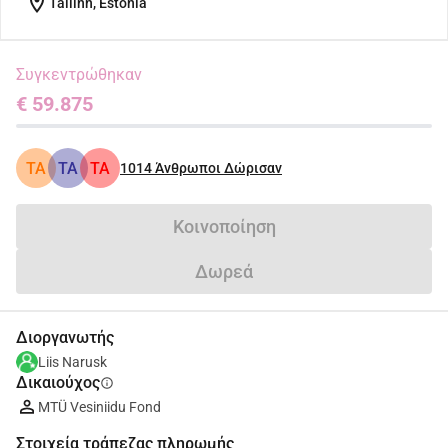
location_on
Tallinn, Estonia
Συγκεντρώθηκαν
€ 59.875
TA
TA
TA
1014
Άνθρωποι Δώρισαν
Κοινοποίηση
Δωρεά
Διοργανωτής
Liis Narusk
Δικαιούχος
info
MTÜ Vesiniidu Fond
Στοιχεία τράπεζας πληρωμής