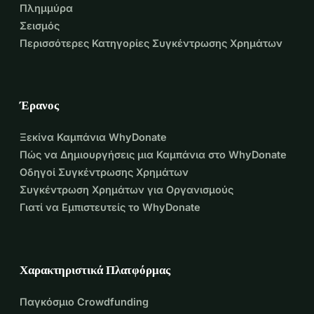
ιδρύσει τον ΜΚΟ Vesiniidu Fund 
Πλημμύρα
Σεισμός
(Vesiniidu είναι το όνομα του σπιτιού 
Περισσότερες Κατηγορίες Συγκέντρωσης Χρημάτων
τους), του οποίου ο μοναδικός 
σκοπός είναι να συγκεντρώνει 
Έρανος
πόρους ώστε η οικογένεια να μπορεί 
Ξεκίνα Καμπάνια WhyDonate
να εστιάσει πλήρως στην ανάρρωσή 
Πώς να Δημιουργήσεις μια Καμπάνια στο WhyDonate
της και να βοηθήσει την Maarit να 
Οδηγοί Συγκέντρωσης Χρημάτων
Συγκέντρωση Χρημάτων για Οργανισμούς
γίνει καλά το συντομότερο δυνατόν!
Γιατί να Εμπιστευτείς το WhyDonate
Χρειάζεται επιπλέον υποστήριξη για 
πολλούς σκοπούς:
Χαρακτηριστικά Πλατφόρμας
Κανονικές διαμονές σε 
αποκατάσταση
Παγκόσμιο Crowdfunding