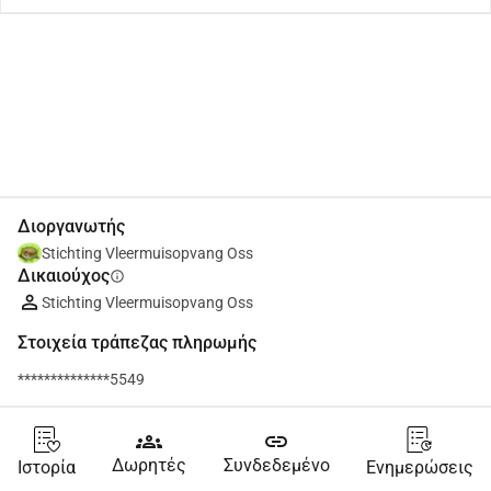
Κοινοποίηση
Δωρεά
Διοργανωτής
Stichting Vleermuisopvang Oss
Δικαιούχος
info
Stichting Vleermuisopvang Oss
Στοιχεία τράπεζας πληρωμής
**************5549
groups
link
Δωρητές
Συνδεδεμένο
Ιστορία
Ενημερώσεις