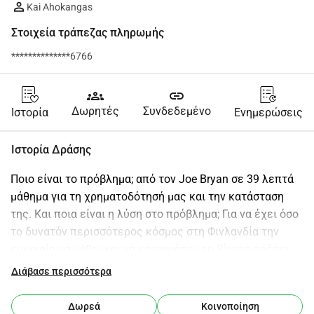
Kai Ahokangas
Στοιχεία τράπεζας πληρωμής
**************6766
groups
link
Δωρητές
Συνδεδεμένο
Ιστορία
Ενημερώσεις
Ιστορία Δράσης
Ποιο είναι το πρόβλημα; από τον Joe Bryan σε 39 λεπτά 
μάθημα για τη χρηματοδότησή μας και την κατάσταση 
της. Και ποια είναι η λύση στο πρόβλημα; Για να έχει όσο 
το δυνατόν περισσότερος κόσμος στη Φινλανδία την 
ευκαιρία να μάθει και να κατανοήσει, το βίντεο πρέπει 
να γίνει στη φινλανδική γλώσσα. Αυτό απαιτεί AI 
Διάβασε περισσότερα
ντουμπλάρισμα, μετάφραση υλικού και επεξεργασία του 
βίντεο. Το AI ντουμπλάρισμα στην πλατφόρμα Synthesia 
Δωρεά
Κοινοποίηση