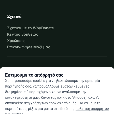
Σχετικά
Σχετικά με το WhyDonate
Κέντρο βοήθειας
Χρεώσεις
Επικοινώνησε Μαζί μας
expand_more
Περισσότεροι πόροι
Εκτιμούμε το απόρρητό σας
Χρησιμοποιούμε cookies για να βελτιώσουμε την εμπειρία
περιήγησής σας, να προβάλλουμε εξατομικευμένες
διαφημίσεις ή περιεχόμενο και να αναλύουμε την
arrow_drop_down
El
επισκεψιμότητά μας. Κάνοντας κλικ στο "Αποδοχή όλων",
συναινείτε στη χρήση των cookies από εμάς. Για να μάθετε
★★★★★
4,9 / 5 βάσει 500+ κριτικών
περισσότερα, ρίξτε μια ματιά στο δικό μας
πολιτική απορρήτου