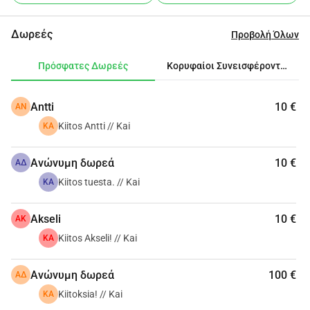
κοστίζει τουλάχιστον 750/έτος. // Kai
Δωρεές
Προβολή Όλων
Πρόσφατες Δωρεές
Κορυφαίοι Συνεισφέροντες
Antti
10 €
AN
Kiitos Antti // Kai
KA
Ανώνυμη δωρεά
10 €
ΑΔ
Kiitos tuesta. // Kai
KA
Akseli
10 €
AK
Kiitos Akseli! // Kai
KA
Ανώνυμη δωρεά
100 €
ΑΔ
Kiitoksia! // Kai
KA