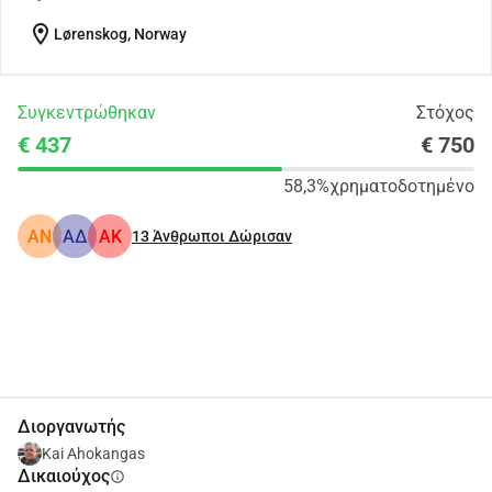
location_on
Lørenskog, Norway
Συγκεντρώθηκαν
Στόχος
€ 437
€ 750
58,3%
χρηματοδοτημένο
AN
ΑΔ
AK
13
Άνθρωποι Δώρισαν
Κοινοποίηση
Δωρεά
Διοργανωτής
Kai Ahokangas
Δικαιούχος
info