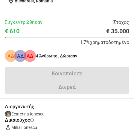
location_on
Bucharest, Romania
Συγκεντρώθηκαν
Στόχος
€ 610
€ 35.000
1,7%
χρηματοδοτημένο
ΑΔ
ΑΔ
ΑΔ
4
Άνθρωποι Δώρισαν
Κοινοποίηση
Δωρεά
Διοργανωτής
Ecaterina Ionescu
Δικαιούχος
info
Mihai Ionescu