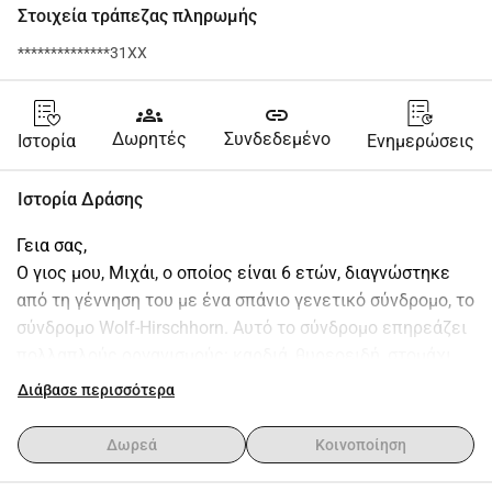
Στοιχεία τράπεζας πληρωμής
**************31XX
groups
link
Δωρητές
Συνδεδεμένο
Ιστορία
Ενημερώσεις
Ιστορία Δράσης
Γεια σας,
Ο γιος μου, Μιχάι, ο οποίος είναι 6 ετών, διαγνώστηκε 
από τη γέννηση του με ένα σπάνιο γενετικό σύνδρομο, το 
σύνδρομο Wolf-Hirschhorn. Αυτό το σύνδρομο επηρεάζει 
πολλαπλούς οργανισμούς: καρδιά, θυρεοειδή, στομάχι, 
νεφρούς, μυοσκελετικό σύστημα με διαταραχές βάδισης 
Διάβασε περισσότερα
και ισορροπίας και κυρίως τον εγκέφαλο του, με 
παγκόσμια αναπτυξιακή καθυστέρηση, νοητική υστέρηση, 
Δωρεά
Κοινοποίηση
απουσία ομιλίας και επιληψία.