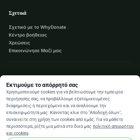
Σχετικά
Σχετικά με το WhyDonate
Κέντρο βοήθειας
Χρεώσεις
Επικοινώνησε Μαζί μας
expand_more
Περισσότεροι πόροι
Εκτιμούμε το απόρρητό σας
Χρησιμοποιούμε cookies για να βελτιώσουμε την εμπειρία
περιήγησής σας, να προβάλλουμε εξατομικευμένες
διαφημίσεις ή περιεχόμενο και να αναλύουμε την
arrow_drop_down
El
επισκεψιμότητά μας. Κάνοντας κλικ στο "Αποδοχή όλων",
συναινείτε στη χρήση των cookies από εμάς. Για να μάθετε
★★★★★
4,9 / 5 βάσει 500+ κριτικών
περισσότερα, ρίξτε μια ματιά στο δικό μας
πολιτική απορρήτου
και cookies
.