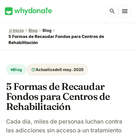
menu
search
chevron_right
chevron_right
chevron_right
home
Inicio
Blog
Blog
5 Formas de Recaudar Fondos para Centros de
Rehabilitación
update
Blog
Actualizado
5 may. 2025
5 Formas de Recaudar
Fondos para Centros de
Rehabilitación
Cada día, miles de personas luchan contra
las adicciones sin acceso a un tratamiento