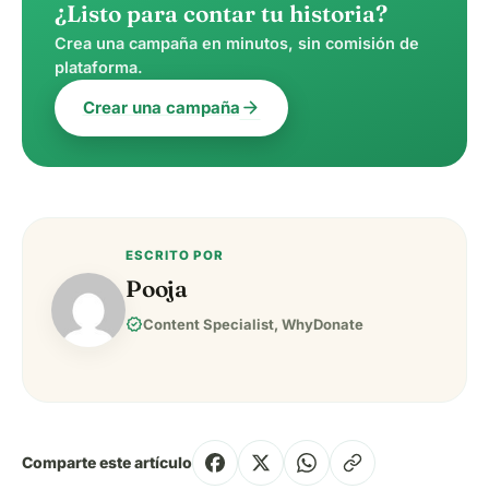
¿Listo para contar tu historia?
Crea una campaña en minutos, sin comisión de
plataforma.
arrow_forward
Crear una campaña
ESCRITO POR
Pooja
verified
Content Specialist, WhyDonate
Comparte este artículo