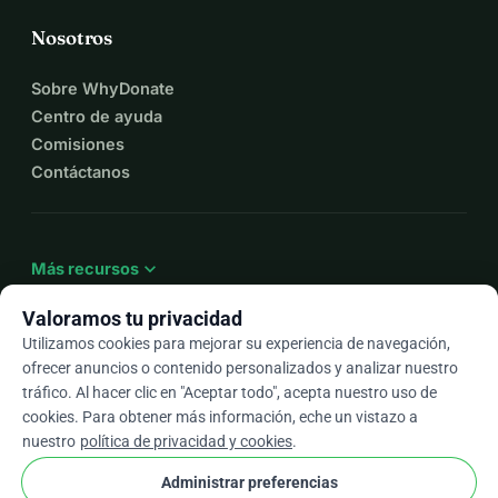
Nosotros
Sobre WhyDonate
Centro de ayuda
Comisiones
Contáctanos
expand_more
Más recursos
Valoramos tu privacidad
Utilizamos cookies para mejorar su experiencia de navegación,
ofrecer anuncios o contenido personalizados y analizar nuestro
arrow_drop_down
Es
tráfico. Al hacer clic en "Aceptar todo", acepta nuestro uso de
cookies. Para obtener más información, eche un vistazo a
★★★★★
4,9 / 5 según más de 500 reseñas
nuestro
política de privacidad y cookies
.
Administrar preferencias