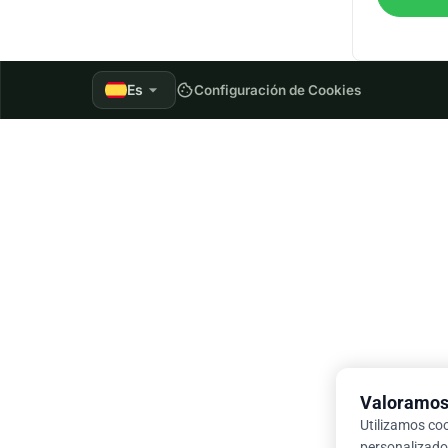
arrow_drop_down
Es
cookie
Configuración de Cookies
Valoramos 
Utilizamos co
personalizados