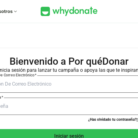
sotros
expand_more
Bienvenido a Por quéDonar
Inicia sesión para lanzar tu campaña o apoya las que te inspiran
De Correo Electrónico
*
a
*
¿Has olvidado tu contraseña?
Iniciar sesión