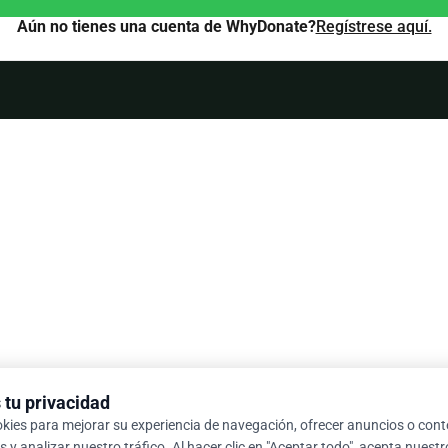
Aún no tienes una cuenta de WhyDonate?
Regístrese aquí.
tu privacidad
okies para mejorar su experiencia de navegación, ofrecer anuncios o con
 y analizar nuestro tráfico. Al hacer clic en "Aceptar todo", acepta nuest